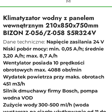
(0)
Klimatyzator wodny z panelem
wewnętrznym 210x850x750mm
BIZON Z-056/Z-058 S5R324V
Dane techniczne:
Napięcie zasilania 24 V
Niski pobór mocy: min. 0,05 A/h; średnie
3,20 A/h; max. 8,7 A/h
Wentylator posiada 10 prędkości
obrotowych max. 4088 obr/min
Wydatek powietrza przy maks. obrotach
451 m3/h
Silnik dmuchawy firmy Bosch, pompa
wodna VOD
Zużycie wody 300-500 ml/h (woda
wystarcza na ciągłe użytkowanie od 11 do