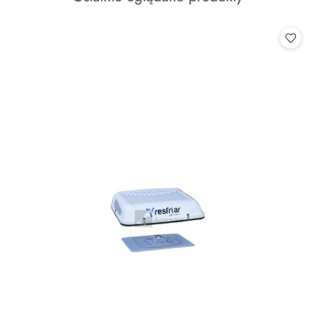
o
statusie: