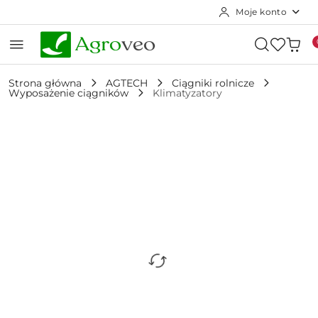
Moje konto
Przejdź do treści głównej
Przejdź do wyszukiwarki
Przejdź do moje konto
Przejdź do menu głównego
Przejdź do opisu produktu
Przejdź do stopki
Strona główna
AGTECH
Ciągniki rolnicze
Wyposażenie ciągników
Klimatyzatory