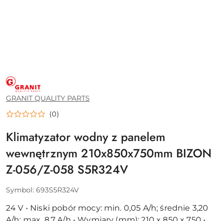
GRANIT
QUALITY
PARTS
GRANIT QUALITY PARTS
(0)
Klimatyzator wodny z panelem
wewnętrznym 210x850x750mm BIZON
Z-056/Z-058 S5R324V
Symbol:
693S5R324V
24 V • Niski pobór mocy: min. 0,05 A/h; średnie 3,20
A/h; max. 8,7 A/h • Wymiary (mm): 210 x 850 x 750 •