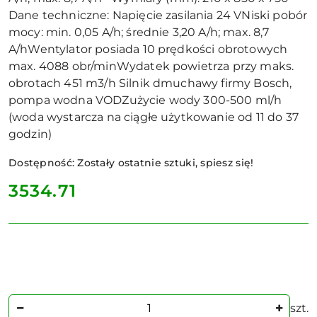
Dane techniczne: Napięcie zasilania 24 VNiski pobór
mocy: min. 0,05 A/h; średnie 3,20 A/h; max. 8,7
A/hWentylator posiada 10 prędkości obrotowych
max. 4088 obr/minWydatek powietrza przy maks.
obrotach 451 m3/h Silnik dmuchawy firmy Bosch,
pompa wodna VODZużycie wody 300-500 ml/h
(woda wystarcza na ciągłe użytkowanie od 11 do 37
godzin)
Dostępność:
Zostały ostatnie sztuki, spiesz się!
cena:
3534.71
Ilość
szt.