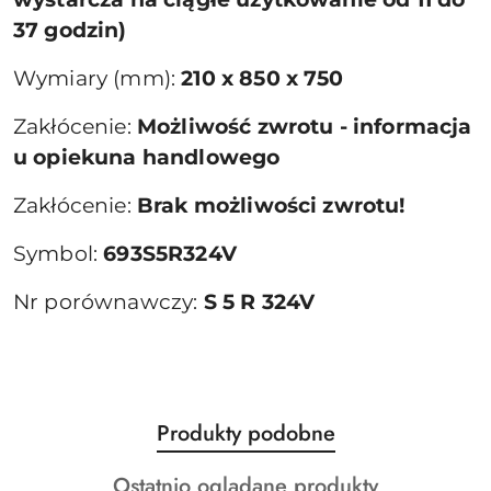
37 godzin)
Wymiary (mm):
210 x 850 x 750
Zakłócenie:
Możliwość zwrotu - informacja
u opiekuna handlowego
Zakłócenie:
Brak możliwości zwrotu!
Symbol:
693S5R324V
Nr porównawczy:
S 5 R 324V
Produkty
Produkty podobne
Pomiń karuzelę produktów
o
Produkty
Ostatnio oglądane produkty
statusie: