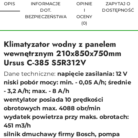
OPIS
INFORMACJE
OPINIE
ZAPYTAJ O
DOT.
I
DOSTĘPNOŚĆ
BEZPIECZEŃSTWA
OCENY
(0)
Klimatyzator wodny z panelem
wewnętrznym 210x850x750mm
Ursus C-385 S5R312V
Dane techniczne:
napięcie zasilania: 12 V
niski pobór mocy: min. - 0,05 A/h; średnie
- 3,2 A/h; max. - 8 A/h
wentylator posiada 10 prędkości
obrotowych max. 4088 obr/min
wydatek powietrza przy maks. obrotach:
451 m3/h
silnik dmuchawy firmy Bosch, pompa