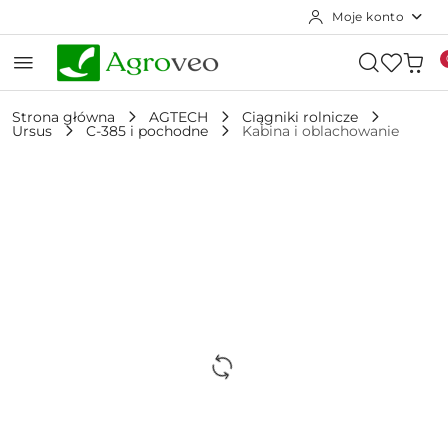
Moje konto
Przejdź do treści głównej
Przejdź do wyszukiwarki
Przejdź do moje konto
Przejdź do menu głównego
Przejdź do opisu produktu
Przejdź do stopki
Strona główna
AGTECH
Ciągniki rolnicze
Ursus
C-385 i pochodne
Kabina i oblachowanie