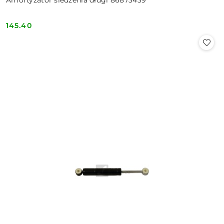
Amortyzator siedzenia długi 86873439
145.40
Cena: