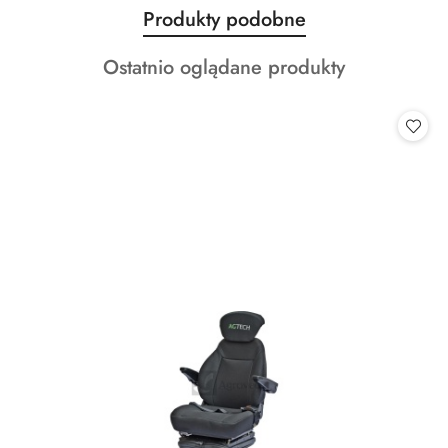
Produkty
Produkty podobne
Pomiń karuzelę produktów
o
Produkty
Ostatnio oglądane produkty
statusie:
o
statusie: