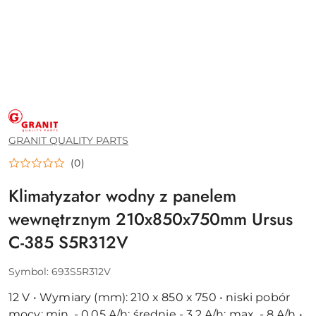
GRANIT
QUALITY
PARTS
GRANIT QUALITY PARTS
(0)
Klimatyzator wodny z panelem
wewnętrznym 210x850x750mm Ursus
C-385 S5R312V
Symbol:
693S5R312V
12 V • Wymiary (mm): 210 x 850 x 750 • niski pobór
mocy: min. - 0,05 A/h; średnie - 3,2 A/h; max. - 8 A/h •