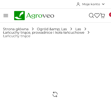
Moje konto
Przejdź do treści głównej
Przejdź do wyszukiwarki
Przejdź do moje konto
Przejdź do menu głównego
Przejdź do opisu produktu
Przejdź do stopki
Strona główna
Ogród &amp; Las
Las
Łańcuchy tnące, prowadnice i koła łańcuchowe
Łańcuchy tnące