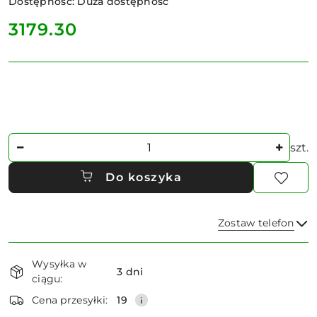
Dostępność:
Duża dostępność
cena:
3179.30
Ilość
szt.
Do koszyka
Zostaw telefon
Dostępność
Wysyłka w
i
3 dni
ciągu:
dostawa
Wyślij
Cena przesyłki:
19