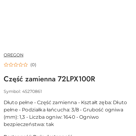
NAZWA
OREGON
PRODUCENTA:
(0)
Część zamienna 72LPX100R
Symbol:
45270861
Dłuto pełne • Część zamienna • Kształt zęba: Dłuto
pełne • Podziałka łańcucha: 3/8 • Grubość ogniwa
(mm): 1,3 • Liczba ogniw: 1640 • Ogniwo
bezpieczeństwa: tak