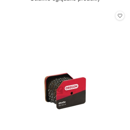
o
statusie: