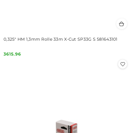
0,325" HM 1,3mm Rolle 33m X-Cut SP33G S 581643101
3615.96
Cena: