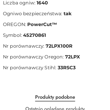
Liczba ogniw:
1640
Ogniwo bezpieczeństwa:
tak
OREGON:
PowerCut™
Symbol:
45270861
Nr porównawczy:
72LPX100R
Nr porównawczy Oregon:
72LPX
Nr porównawczy Stihl:
33RSC3
Produkty
Produkty podobne
Pomiń karuzelę produktów
o
Produkty
Ostatnio oglądane produkty
statusie: