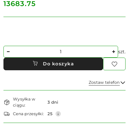
cena:
13683.75
Ilość
szt.
Do koszyka
Zostaw telefon
Dostępność
Wysyłka w
i
3 dni
ciągu:
dostawa
Wyślij
Cena przesyłki:
25