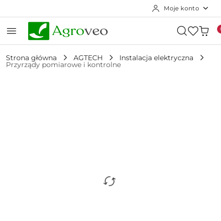
Moje konto
Przejdź do treści głównej
Przejdź do wyszukiwarki
Przejdź do moje konto
Przejdź do menu głównego
Przejdź do opisu produktu
Przejdź do stopki
Strona główna
AGTECH
Instalacja elektryczna
Przyrządy pomiarowe i kontrolne