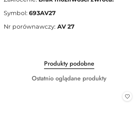
Symbol:
693AV27
Nr porównawczy:
AV 27
Produkty
Produkty podobne
Pomiń karuzelę produktów
o
Produkty
Ostatnio oglądane produkty
statusie:
o
statusie: