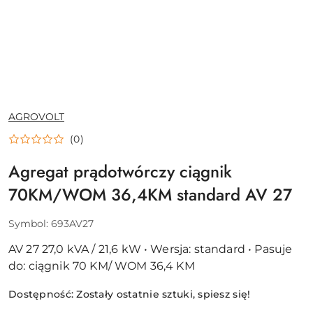
NAZWA
AGROVOLT
PRODUCENTA:
(0)
Agregat prądotwórczy ciągnik
70KM/WOM 36,4KM standard AV 27
Symbol:
693AV27
AV 27 27,0 kVA / 21,6 kW • Wersja: standard • Pasuje
do: ciągnik 70 KM/ WOM 36,4 KM
Dostępność:
Zostały ostatnie sztuki, spiesz się!