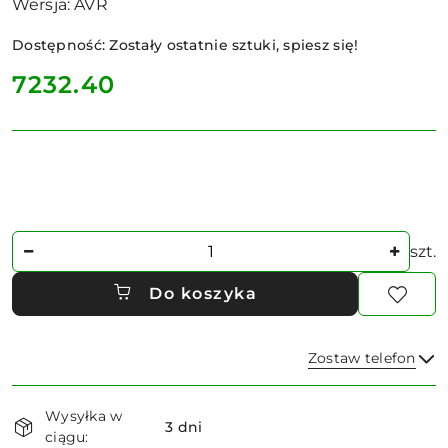
Wersja: AVR
Dostępność:
Zostały ostatnie sztuki, spiesz się!
cena:
7232.40
Ilość
szt.
Do koszyka
Zostaw telefon
Dostępność
Wysyłka w
i
3 dni
ciągu:
Wyślij