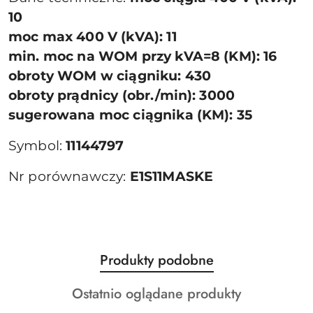
10
moc max 400 V (kVA): 11
min. moc na WOM przy kVA=8 (KM): 16
obroty WOM w ciągniku: 430
obroty prądnicy (obr./min): 3000
sugerowana moc ciągnika (KM): 35
Symbol:
11144797
Nr porównawczy:
E1S11MASKE
Produkty
Produkty podobne
Pomiń karuzelę produktów
o
Produkty
Ostatnio oglądane produkty
statusie:
o