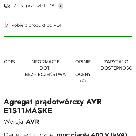
dostawa
Cena przesyłki:
19
Pobierz produkt do PDF
OPIS
INFORMACJE
OPINIE
ZAPYTAJ O
DOT.
I
DOSTĘPNOŚĆ
BEZPIECZEŃSTWA
OCENY
(0)
Agregat prądotwórczy AVR
E1S11MASKE
Wersja:
AVR
Dane techniczne:
moc ciągła 400 V (kVA):