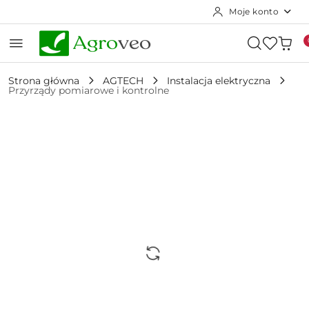
Moje konto
Przejdź do treści głównej
Przejdź do wyszukiwarki
Przejdź do moje konto
Przejdź do menu głównego
Przejdź do opisu produktu
Przejdź do stopki
Strona główna
AGTECH
Instalacja elektryczna
Przyrządy pomiarowe i kontrolne