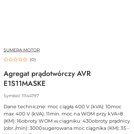
NAZWA
SUMERA MOTOR
PRODUCENTA:
(0)
Agregat prądotwórczy AVR
E1S11MASKE
Symbol:
11144797
Dane techniczne: moc ciągła 400 V (kVA): 10moc
max 400 V (kVA): 11min. moc na WOM przy kVA=8
(KM): 16obroty WOM w ciągniku: 430obroty prądnicy
(obr./min): 3000sugerowana moc ciągnika (KM): 35 •