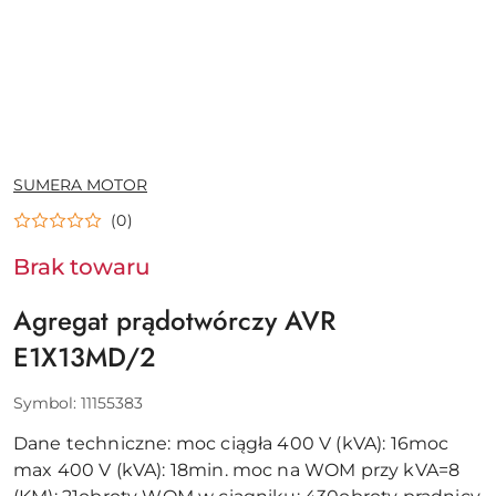
NAZWA
SUMERA MOTOR
PRODUCENTA:
(0)
Brak towaru
Agregat prądotwórczy AVR
E1X13MD/2
Symbol:
11155383
Dane techniczne: moc ciągła 400 V (kVA): 16moc
max 400 V (kVA): 18min. moc na WOM przy kVA=8