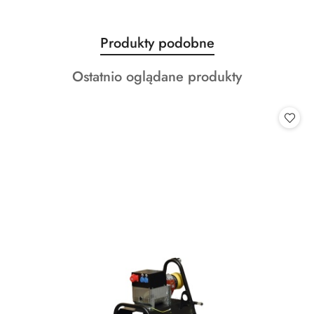
Produkty
Produkty podobne
Pomiń karuzelę produktów
o
Produkty
Ostatnio oglądane produkty
statusie:
o
statusie: