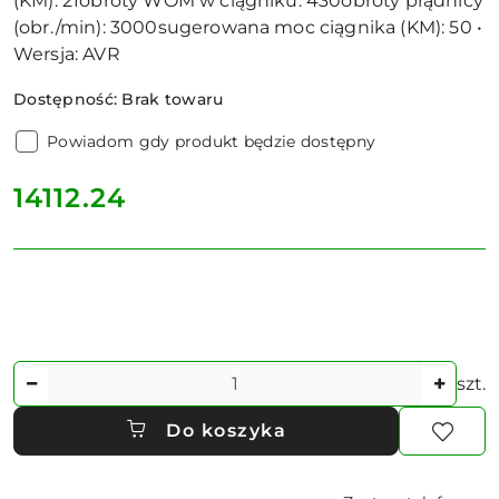
(KM): 21obroty WOM w ciągniku: 430obroty prądnicy
(obr./min): 3000sugerowana moc ciągnika (KM): 50 •
Wersja: AVR
Dostępność:
Brak towaru
Powiadom gdy produkt będzie dostępny
cena:
14112.24
Ilość
szt.
Do koszyka