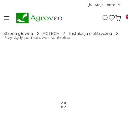
Moje konto
Przejdź do treści głównej
Przejdź do wyszukiwarki
Przejdź do moje konto
Przejdź do menu głównego
Przejdź do opisu produktu
Przejdź do stopki
Strona główna
AGTECH
Instalacja elektryczna
Przyrządy pomiarowe i kontrolne