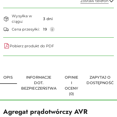
Zostaw telefon
Dostępność
Wysyłka w
i
3 dni
ciągu:
dostawa
Wyślij
Cena przesyłki:
19
Pobierz produkt do PDF
OPIS
INFORMACJE
OPINIE
ZAPYTAJ O
DOT.
I
DOSTĘPNOŚĆ
BEZPIECZEŃSTWA
OCENY
(0)
Agregat prądotwórczy AVR