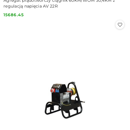
Agregat prądotwórczy ciągnik 60KM/WOM 30,4KM z
regulacją napięcia AV 22R
15686.45
Cena: