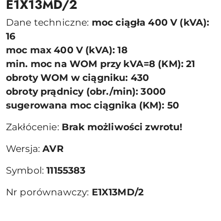
E1X13MD/2
Dane techniczne:
moc ciągła 400 V (kVA):
16
moc max 400 V (kVA): 18
min. moc na WOM przy kVA=8 (KM): 21
obroty WOM w ciągniku: 430
obroty prądnicy (obr./min): 3000
sugerowana moc ciągnika (KM): 50
Zakłócenie:
Brak możliwości zwrotu!
Wersja:
AVR
Symbol:
11155383
Nr porównawczy:
E1X13MD/2