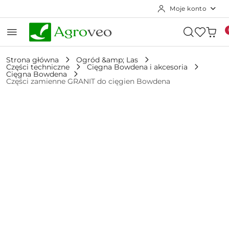
Moje konto
Przejdź do treści głównej
Przejdź do wyszukiwarki
Przejdź do moje konto
Przejdź do menu głównego
Przejdź do opisu produktu
Przejdź do stopki
Strona główna
Ogród &amp; Las
Części techniczne
Cięgna Bowdena i akcesoria
Cięgna Bowdena
Części zamienne GRANIT do cięgien Bowdena