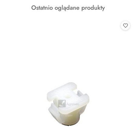
o
Produkty
Ostatnio oglądane produkty
statusie:
o
statusie: