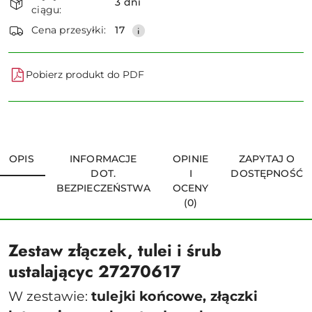
i
3 dni
ciągu:
dostawa
Wyślij
Cena przesyłki:
17
Pobierz produkt do PDF
OPIS
INFORMACJE
OPINIE
ZAPYTAJ O
DOT.
I
DOSTĘPNOŚĆ
BEZPIECZEŃSTWA
OCENY
(0)
Zestaw złączek, tulei i śrub
ustalającyc 27270617
W zestawie:
tulejki końcowe, złączki