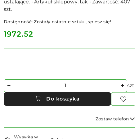
ustalające. • Artykuł sklepowy: tak • Zawartość: 407
szt.
Dostępność:
Zostały ostatnie sztuki, spiesz się!
cena:
1972.52
Ilość
szt.
Do koszyka
Zostaw telefon
Dostępność
Wysyłka w