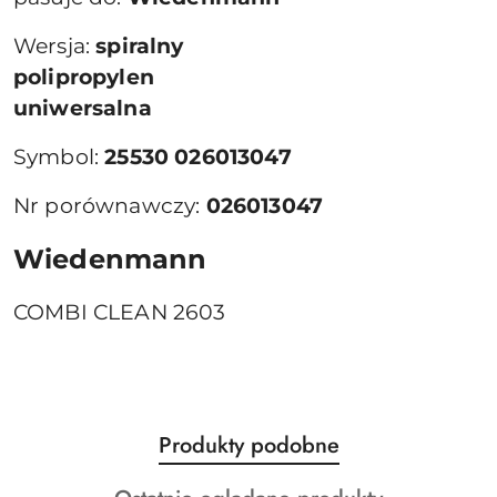
Wersja:
spiralny
polipropylen
uniwersalna
Symbol:
25530 026013047
Nr porównawczy:
026013047
Wiedenmann
COMBI CLEAN 2603
Produkty
Produkty podobne
Pomiń karuzelę produktów
o