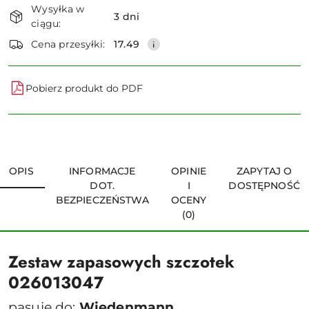
Wysyłka w
i
3 dni
ciągu:
dostawa
Wyślij
Cena przesyłki:
17.49
Pobierz produkt do PDF
OPIS
INFORMACJE
OPINIE
ZAPYTAJ O
DOT.
I
DOSTĘPNOŚĆ
BEZPIECZEŃSTWA
OCENY
(0)
Zestaw zapasowych szczotek
026013047
pasuje do:
Wiedenmann