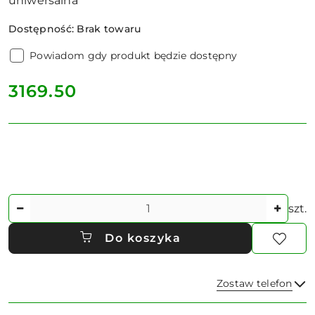
uniwersalna
Dostępność:
Brak towaru
Powiadom gdy produkt będzie dostępny
cena:
3169.50
Ilość
szt.
Do koszyka
Zostaw telefon
Dostępność