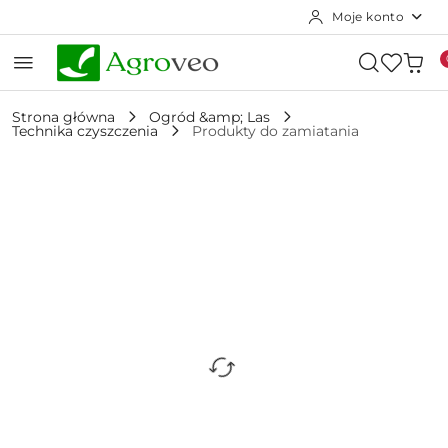
Moje konto
Przejdź do treści głównej
Przejdź do wyszukiwarki
Przejdź do moje konto
Przejdź do menu głównego
Przejdź do opisu produktu
Przejdź do stopki
Strona główna
Ogród &amp; Las
Technika czyszczenia
Produkty do zamiatania