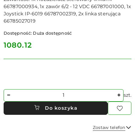
66787000934, 1x zawór 6/2 - 12 VDC 66787001000, 1x
Joystick IP-6019 66787002319, 2x linka sterująca
66785027019
Dostępność:
Duża dostępność
cena:
1080.12
Ilość
szt.
Do koszyka
Zostaw telefon