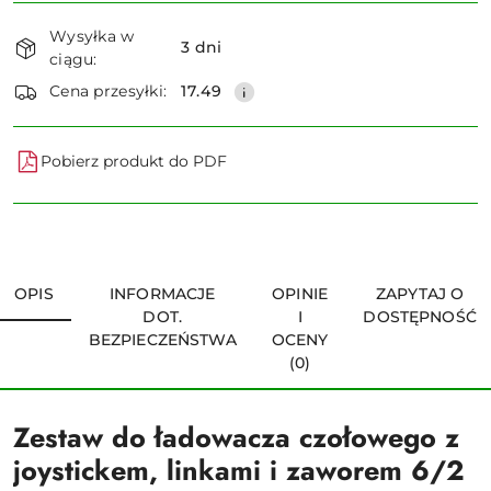
Dostępność
Wysyłka w
i
3 dni
ciągu:
dostawa
Wyślij
Cena przesyłki:
17.49
Pobierz produkt do PDF
OPIS
INFORMACJE
OPINIE
ZAPYTAJ O
DOT.
I
DOSTĘPNOŚĆ
BEZPIECZEŃSTWA
OCENY
(0)
Zestaw do ładowacza czołowego z
joystickem, linkami i zaworem 6/2