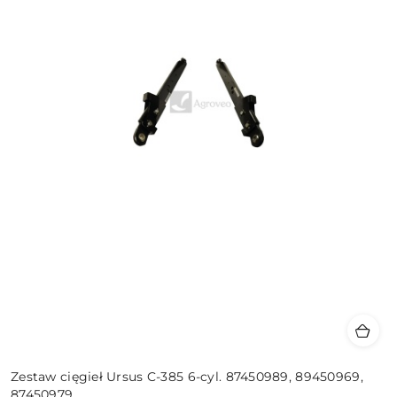
Zestaw cięgieł Ursus C-385 6-cyl. 87450989, 89450969,
87450979