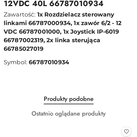
12VDC 40L 66787010934
Zawartość:
1x Rozdzielacz sterowany
linkami 66787000934, 1x zawór 6/2 - 12
VDC 66787001000, 1x Joystick IP-6019
66787002319, 2x linka sterująca
66785027019
Symbol:
66787010934
Produkty
Produkty podobne
Pomiń karuzelę produktów
o
Produkty
Ostatnio oglądane produkty
statusie:
o
statusie: