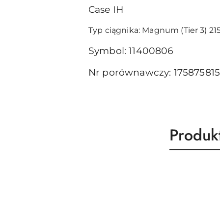
Case IH
Typ ciągnika: Magnum (Tier 3) 215
Symbol: 11400806
Nr porównawczy: 1758758156
Produk
Produk
Pomiń karuzelę produktów
o
statusie