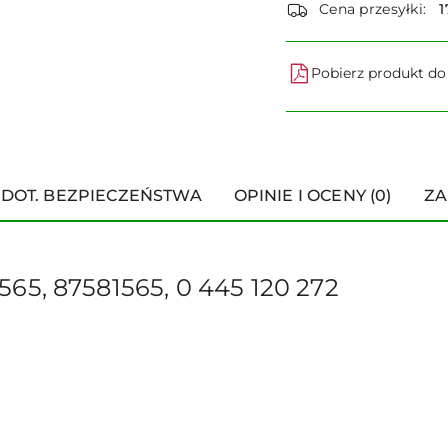
dostawa
Cena przesyłki:
1
Pobierz produkt d
 DOT. BEZPIECZEŃSTWA
OPINIE I OCENY (0)
ZA
65, 87581565, 0 445 120 272