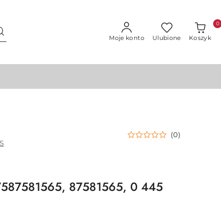
0
Moje konto
Ulubione
Koszyk
(0)
S
7587581565, 87581565, 0 445