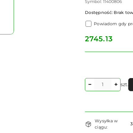
Symbol:
11400806
Dostępność:
Brak to
Powiadom gdy pro
cena:
2745.13
Ilość
szt.
Dostępność
Wysyłka w
i
3
ciągu: