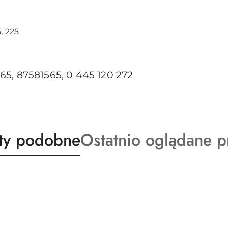
, 225
5, 87581565, 0 445 120 272
ty
Produkty
ty podobne
Ostatnio oglądane p
o
:
statusie: