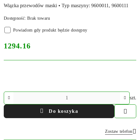
Wiązka przewodów maski • Typ maszyny: 9600011, 9600111
Dostępność:
Brak towaru
Powiadom gdy produkt będzie dostępny
cena:
1294.16
Ilość
szt.
Do koszyka
Zostaw telefon