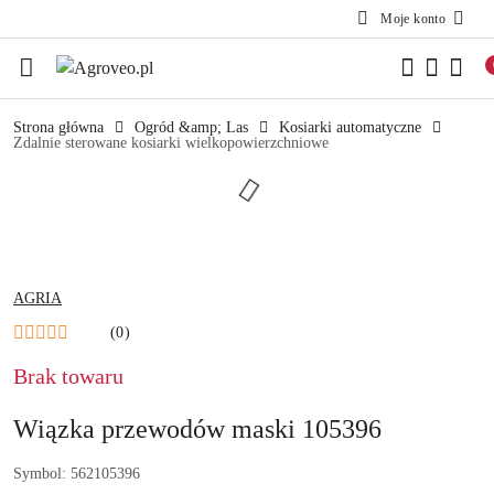
Moje konto
Przejdź do treści głównej
Przejdź do wyszukiwarki
Przejdź do moje konto
Przejdź do menu głównego
Przejdź do opisu produktu
Przejdź do stopki
Strona główna
Ogród &amp; Las
Kosiarki automatyczne
Zdalnie sterowane kosiarki wielkopowierzchniowe
NAZWA
AGRIA
PRODUCENTA:
(0)
Brak towaru
Wiązka przewodów maski 105396
Symbol:
562105396