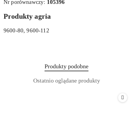
Nr porównawczy:
105396
Produkty agria
9600-80, 9600-112
Produkty
Produkty podobne
Pomiń karuzelę produktów
o
Produkty
Ostatnio oglądane produkty
statusie:
o
statusie: