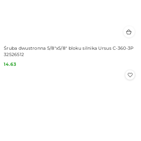
Śruba dwustronna 5/8ʺx5/8ʺ bloku silnika Ursus C-360-3P
32526512
14.63
Cena: