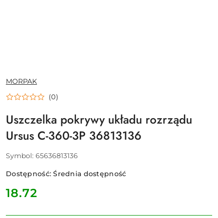
NAZWA
MORPAK
PRODUCENTA:
(0)
Uszczelka pokrywy układu rozrządu
Ursus C-360-3P 36813136
Symbol:
65636813136
Dostępność:
Średnia dostępność
cena:
18.72