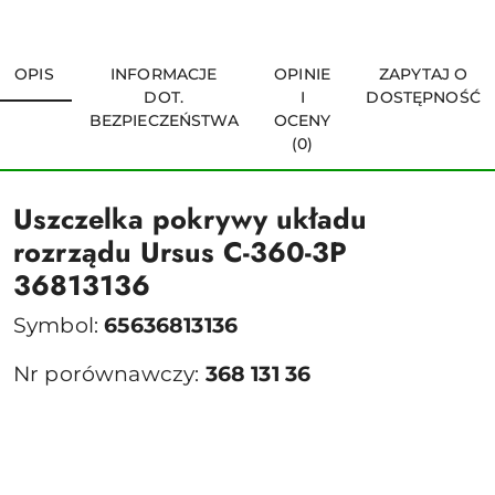
OPIS
INFORMACJE
OPINIE
ZAPYTAJ O
DOT.
I
DOSTĘPNOŚĆ
BEZPIECZEŃSTWA
OCENY
(0)
Uszczelka pokrywy układu
rozrządu Ursus C-360-3P
36813136
Symbol:
65636813136
Nr porównawczy:
368 131 36