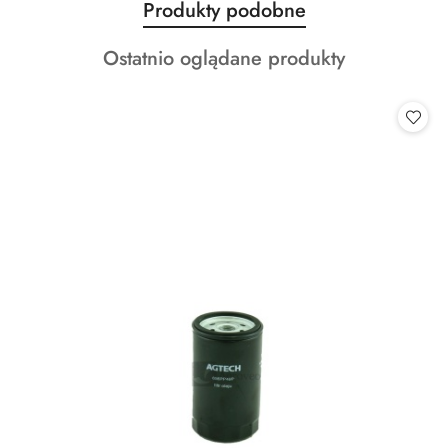
Produkty
Produkty podobne
Pomiń karuzelę produktów
o
Produkty
Ostatnio oglądane produkty
statusie:
o
statusie: