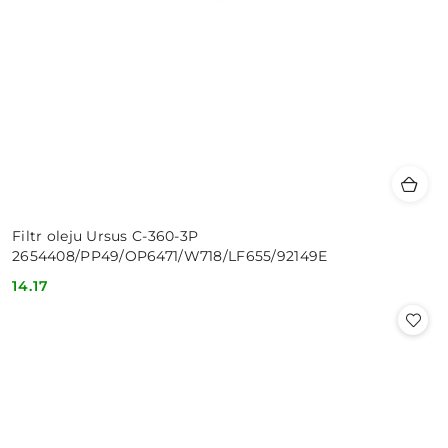
Filtr oleju Ursus C-360-3P
2654408/PP49/OP6471/W718/LF655/92149E
14.17
Cena: