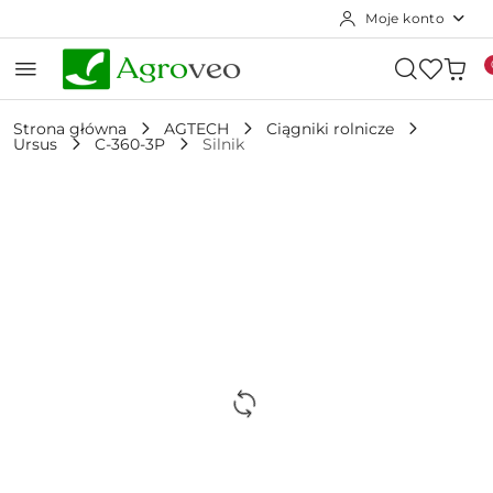
Moje konto
Przejdź do treści głównej
Przejdź do wyszukiwarki
Przejdź do moje konto
Przejdź do menu głównego
Przejdź do opisu produktu
Przejdź do stopki
Strona główna
AGTECH
Ciągniki rolnicze
Ursus
C-360-3P
Silnik