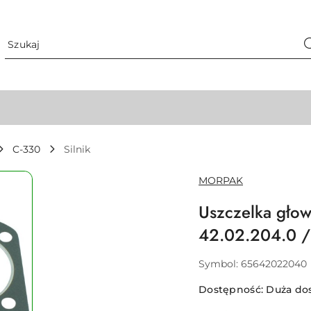
C-330
Silnik
NAZWA
MORPAK
PRODUCENTA:
Uszczelka głow
42.02.204.0 
Symbol:
65642022040
Dostępność:
Duża do