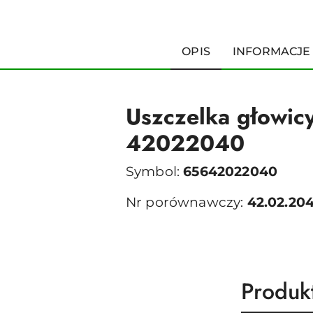
OPIS
INFORMACJE
Uszczelka głowic
42022040
Symbol:
65642022040
Nr porównawczy:
42.02.20
Produk
Produk
Pomiń karuzelę produktów