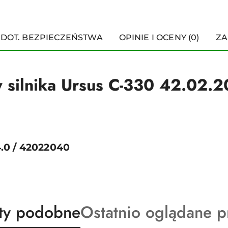
 DOT. BEZPIECZEŃSTWA
OPINIE I OCENY (0)
ZA
y silnika Ursus C-330 42.02.2
4.0 / 42022040
ty
Produkty
ty podobne
Ostatnio oglądane p