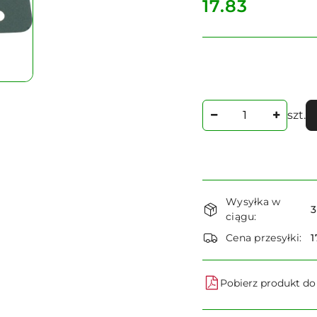
cena:
17.83
Ilość
szt.
Dostępność
Wysyłka w
i
3
ciągu:
dostawa
Cena przesyłki:
1
Pobierz produkt d