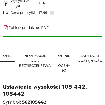
Wysyłka w
i
3 dni
ciągu:
dostawa
Wyślij
Cena przesyłki:
17.49
Pobierz produkt do PDF
OPIS
INFORMACJE
OPINIE
ZAPYTAJ O
DOT.
I
DOSTĘPNOŚĆ
BEZPIECZEŃSTWA
OCENY
(0)
Ustawienie wysokości 105 442,
105442
Symbol:
562105442