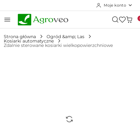
Moje konto
Przejdź do treści głównej
Przejdź do wyszukiwarki
Przejdź do moje konto
Przejdź do menu głównego
Przejdź do opisu produktu
Przejdź do stopki
Strona główna
Ogród &amp; Las
Kosiarki automatyczne
Zdalnie sterowane kosiarki wielkopowierzchniowe