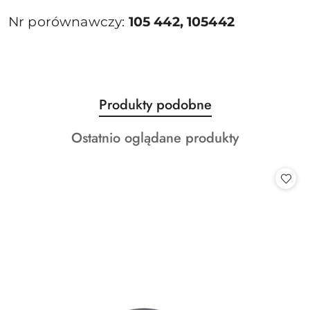
Nr porównawczy:
105 442, 105442
Produkty
Produkty podobne
Pomiń karuzelę produktów
o
Produkty
Ostatnio oglądane produkty
statusie:
o
statusie: