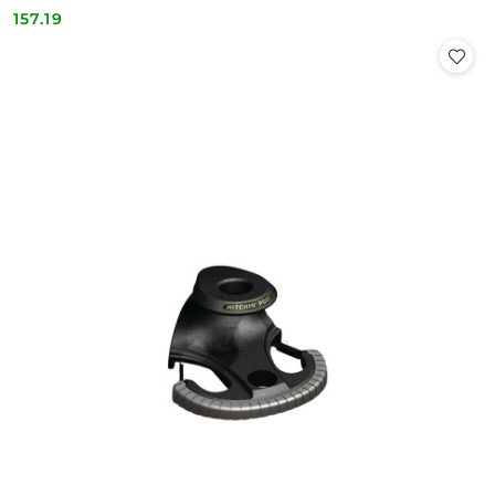
157.19
Cena: