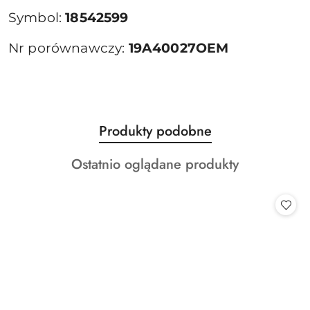
Symbol:
18542599
Nr porównawczy:
19A40027OEM
Produkty
Produkty podobne
Pomiń karuzelę produktów
o
Produkty
Ostatnio oglądane produkty
statusie:
o
statusie: