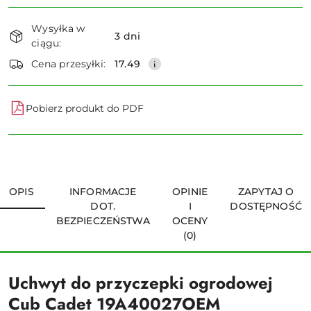
Dostępność
Wysyłka w
i
3 dni
ciągu:
dostawa
Wyślij
Cena przesyłki:
17.49
Pobierz produkt do PDF
OPIS
INFORMACJE
OPINIE
ZAPYTAJ O
DOT.
I
DOSTĘPNOŚĆ
BEZPIECZEŃSTWA
OCENY
(0)
Uchwyt do przyczepki ogrodowej
Cub Cadet 19A40027OEM