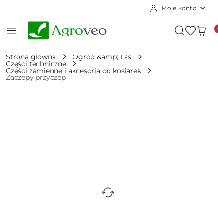
Moje konto
Przejdź do treści głównej
Przejdź do wyszukiwarki
Przejdź do moje konto
Przejdź do menu głównego
Przejdź do opisu produktu
Przejdź do stopki
Strona główna
Ogród &amp; Las
Części techniczne
Części zamienne i akcesoria do kosiarek
Zaczepy przyczep