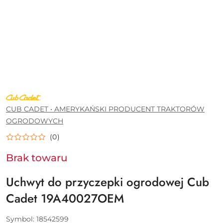
CUB
CADET
•
CUB CADET • AMERYKAŃSKI PRODUCENT TRAKTORÓW
AMERYKAŃSKI
OGRODOWYCH
PRODUCENT
TRAKTORÓW
OGRODOWYCH
(0)
Brak towaru
Uchwyt do przyczepki ogrodowej Cub
Cadet 19A40027OEM
Symbol:
18542599