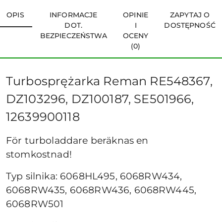
OPIS
INFORMACJE
OPINIE
ZAPYTAJ O
DOT.
I
DOSTĘPNOŚĆ
BEZPIECZEŃSTWA
OCENY
(0)
Turbosprężarka Reman RE548367,
DZ103296, DZ100187, SE501966,
12639900118
För turboladdare beräknas en
stomkostnad!
Typ silnika: 6068HL495, 6068RW434,
6068RW435, 6068RW436, 6068RW445,
6068RW501