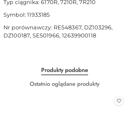
Typ ciągnika: 6170R, 7210R, 7R210
Symbol: 11933185
Nr porównawczy: RE548367, DZ103296,
DZ100187, SE501966, 12639900118
Produkty
Produkty podobne
Pomiń karuzelę produktów
o
Produkty
Ostatnio oglądane produkty
statusie:
o
statusie: