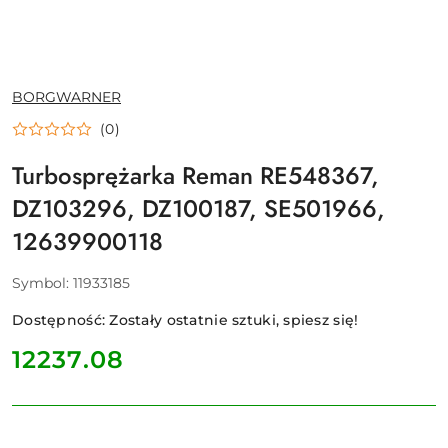
NAZWA
BORGWARNER
PRODUCENTA:
(0)
Turbosprężarka Reman RE548367,
DZ103296, DZ100187, SE501966,
12639900118
Symbol:
11933185
Dostępność:
Zostały ostatnie sztuki, spiesz się!
cena:
12237.08