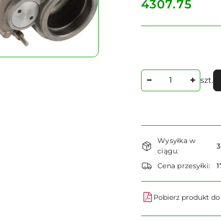
cena:
4307.75
Ilość
szt.
Dostępność
Wysyłka w
i
3
ciągu:
dostawa
Cena przesyłki:
1
Pobierz produkt d