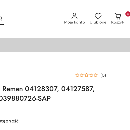
0
Moje konto
Ulubione
Koszyk
(0)
a Reman 04128307, 04127587,
039880726-SAP
stępność