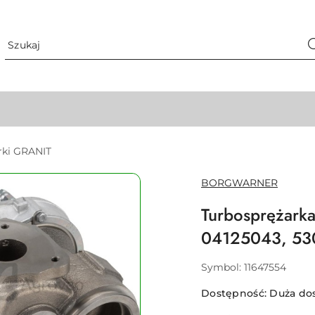
rki GRANIT
NAZWA
BORGWARNER
PRODUCENTA:
Turbosprężark
04125043, 53
Symbol:
11647554
Dostępność:
Duża do