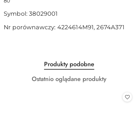
80
Symbol: 38029001
Nr porównawczy: 4224614M91, 2674A371
Produkty
Produkty podobne
Pomiń karuzelę produktów
o
Produkty
Ostatnio oglądane produkty
statusie:
o
statusie: