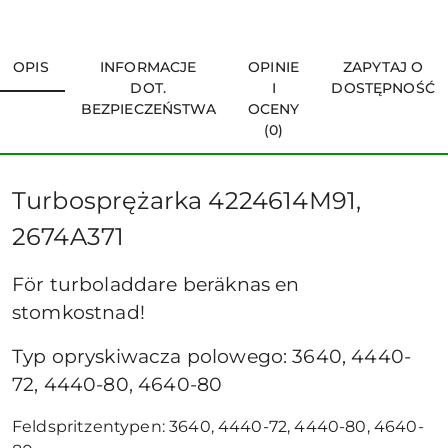
OPIS
INFORMACJE
OPINIE
ZAPYTAJ O
DOT.
I
DOSTĘPNOŚĆ
BEZPIECZEŃSTWA
OCENY
(0)
Turbosprężarka 4224614M91,
2674A371
För turboladdare beräknas en
stomkostnad!
Typ opryskiwacza polowego: 3640, 4440-
72, 4440-80, 4640-80
Feldspritzentypen: 3640, 4440-72, 4440-80, 4640-