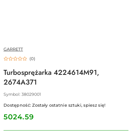
NAZWA
GARRETT
PRODUCENTA:
(0)
Turbosprężarka 4224614M91,
2674A371
Symbol:
38029001
Dostępność:
Zostały ostatnie sztuki, spiesz się!
cena:
5024.59