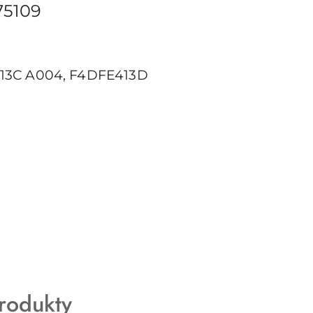
75109
413C A004, F4DFE413D
rodukty