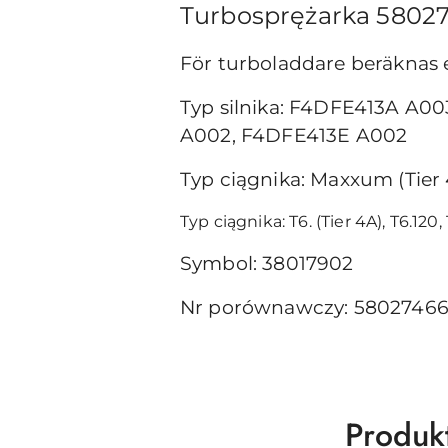
Turbosprężarka 58027
För turboladdare beräknas
Typ silnika: F4DFE413A A
A002, F4DFE413E A002
Typ ciągnika: Maxxum (Tier 4
Typ ciągnika: T6. (Tier 4A), T6.120,
Symbol: 38017902
Nr porównawczy: 580274668
Produk
Produk
Pomiń karuzelę produktów