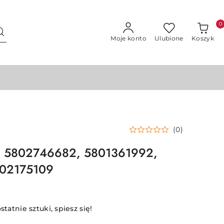
0
Moje konto
Ulubione
Koszyk
(0)
ka 5802746682, 5801361992,
02175109
statnie sztuki, spiesz się!