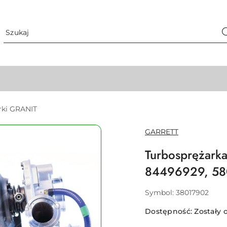
rki GRANIT
NAZWA
GARRETT
PRODUCENTA:
Turbosprężar
84496929, 58
Symbol:
38017902
Dostępność:
Zostały o