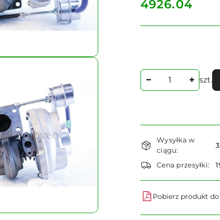
cena:
4926.04
Ilość
szt.
Dostępność
Wysyłka w
i
3
ciągu:
dostawa
Cena przesyłki:
1
Pobierz produkt d