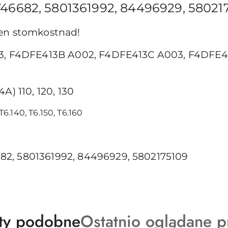
46682, 5801361992, 84496929, 58021
 en stomkostnad!
003, F4DFE413B A002, F4DFE413C A003, F4DFE
A) 110, 120, 130
 T6.140, T6.150, T6.160
2, 5801361992, 84496929, 5802175109
ty
Produkty
ty podobne
Ostatnio oglądane p