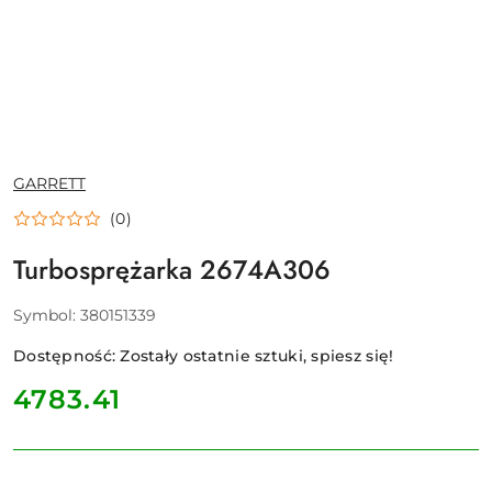
NAZWA
GARRETT
PRODUCENTA:
(0)
Turbosprężarka 2674A306
Symbol:
380151339
Dostępność:
Zostały ostatnie sztuki, spiesz się!
cena:
4783.41