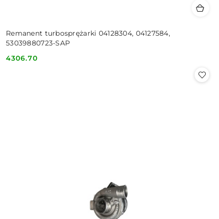
Remanent turbosprężarki 04128304, 04127584,
53039880723-SAP
4306.70
Cena: