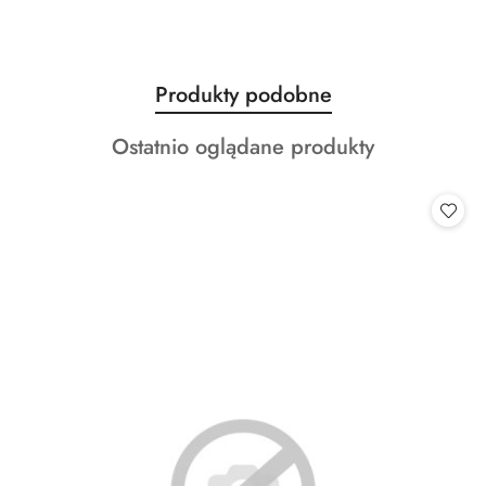
Produkty
Produkty podobne
Pomiń karuzelę produktów
o
Produkty
Ostatnio oglądane produkty
statusie:
o
statusie: