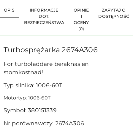
OPIS
INFORMACJE
OPINIE
ZAPYTAJ O
DOT.
I
DOSTĘPNOŚĆ
BEZPIECZEŃSTWA
OCENY
(0)
Turbosprężarka 2674A306
För turboladdare beräknas en
stomkostnad!
Typ silnika: 1006-60T
Motortyp: 1006-60T
Symbol: 380151339
Nr porównawczy: 2674A306