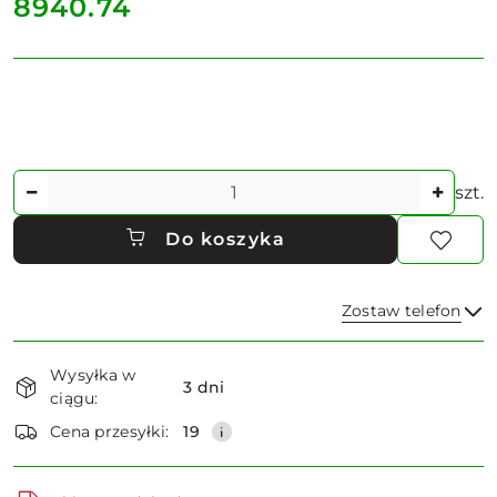
cena:
8940.74
Ilość
szt.
Do koszyka
Zostaw telefon
Dostępność
Wysyłka w
i
3 dni
ciągu:
dostawa
Wyślij
Cena przesyłki:
19