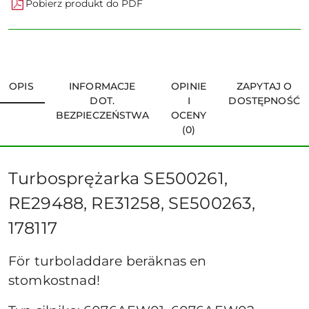
Pobierz produkt do PDF
OPIS
INFORMACJE
OPINIE
ZAPYTAJ O
DOT.
I
DOSTĘPNOŚĆ
BEZPIECZEŃSTWA
OCENY
(0)
Turbosprężarka SE500261,
RE29488, RE31258, SE500263,
178117
För turboladdare beräknas en
stomkostnad!