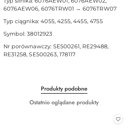
Typ silnika: 6076AEW01, 6076AEW02,
6076AEW06, 6076TRW01 → 6076TRW07
Typ ciągnika: 4055, 4255, 4455, 4755
Symbol: 38012923
Nr porównawczy: SE500261, RE29488,
RE31258, SE500263, 178117
Produkty
Produkty podobne
Pomiń karuzelę produktów
o
Produkty
Ostatnio oglądane produkty
statusie:
o
statusie: