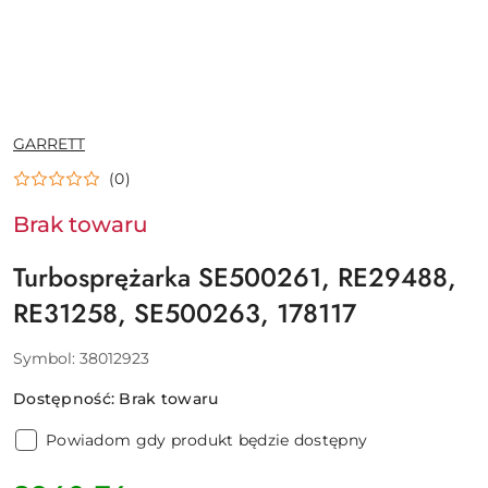
NAZWA
GARRETT
PRODUCENTA:
(0)
Brak towaru
Turbosprężarka SE500261, RE29488,
RE31258, SE500263, 178117
Symbol:
38012923
Dostępność:
Brak towaru
Powiadom gdy produkt będzie dostępny