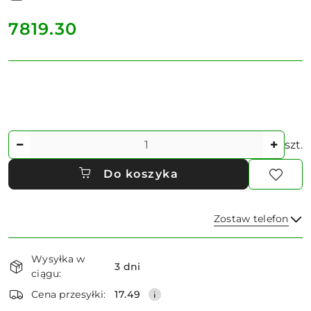
cena:
7819.30
Ilość
szt.
Do koszyka
Zostaw telefon
Dostępność
Wysyłka w
i
3 dni
ciągu:
dostawa
Wyślij
Cena przesyłki:
17.49