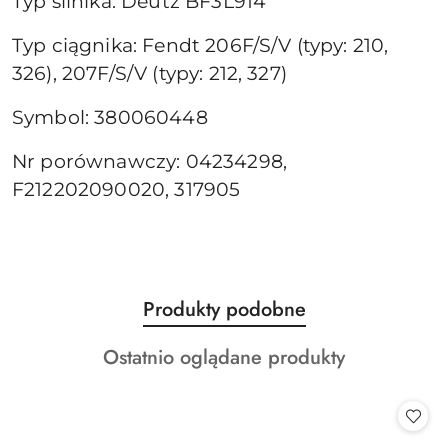
Typ silnika: Deutz BF3L914
Typ ciągnika: Fendt 206F/S/V (typy: 210,
326), 207F/S/V (typy: 212, 327)
Symbol: 380060448
Nr porównawczy: 04234298,
F212202090020, 317905
Produkty
Produkty podobne
Pomiń karuzelę produktów
o
Produkty
Ostatnio oglądane produkty
statusie:
o
statusie: