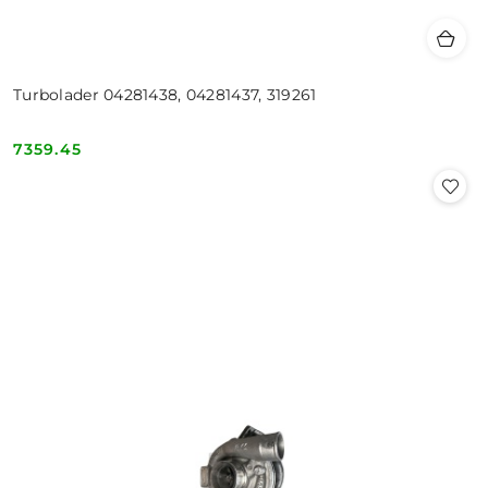
Turbolader 04281438, 04281437, 319261
7359.45
Cena: