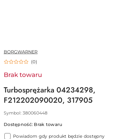
NAZWA
BORGWARNER
PRODUCENTA:
(0)
Brak towaru
Turbosprężarka 04234298,
F212202090020, 317905
Symbol:
380060448
Dostępność:
Brak towaru
Powiadom gdy produkt będzie dostępny