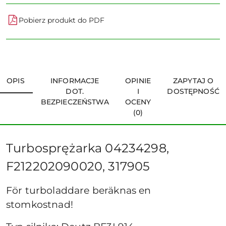
Pobierz produkt do PDF
OPIS
INFORMACJE
OPINIE
ZAPYTAJ O
DOT.
I
DOSTĘPNOŚĆ
BEZPIECZEŃSTWA
OCENY
(0)
Turbosprężarka 04234298,
F212202090020, 317905
För turboladdare beräknas en
stomkostnad!