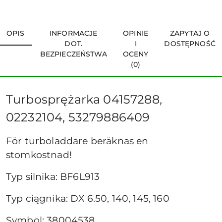
OPIS
INFORMACJE
OPINIE
ZAPYTAJ O
DOT.
I
DOSTĘPNOŚĆ
BEZPIECZEŃSTWA
OCENY
(0)
Turbosprężarka 04157288,
02232104, 53279886409
För turboladdare beräknas en
stomkostnad!
Typ silnika: BF6L913
Typ ciągnika: DX 6.50, 140, 145, 160
Symbol: 38004538