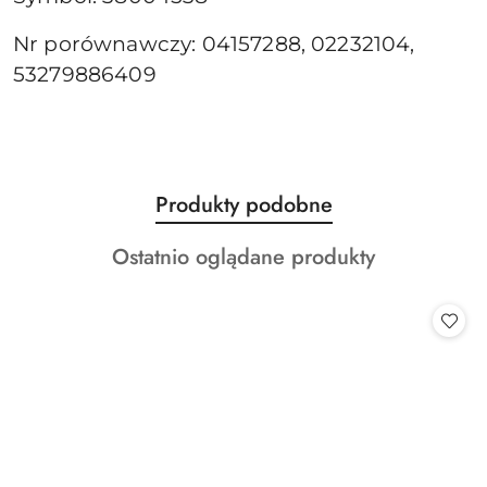
Nr porównawczy: 04157288, 02232104,
53279886409
Produkty
Produkty podobne
Pomiń karuzelę produktów
o
Produkty
Ostatnio oglądane produkty
statusie:
o
statusie: