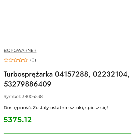
NAZWA
BORGWARNER
PRODUCENTA:
(0)
Turbosprężarka 04157288, 02232104,
53279886409
Symbol:
38004538
Dostępność:
Zostały ostatnie sztuki, spiesz się!
cena:
5375.12