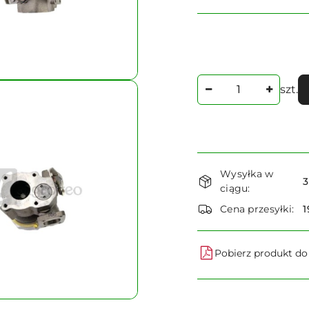
Ilość
szt.
Dostępność
Wysyłka w
i
3
ciągu:
dostawa
Cena przesyłki:
1
Pobierz produkt d