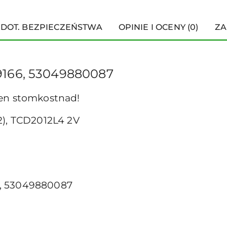
 DOT. BEZPIECZEŃSTWA
OPINIE I OCENY (0)
ZA
9166, 53049880087
 en stomkostnad!
2), TCD2012L4 2V
, 53049880087