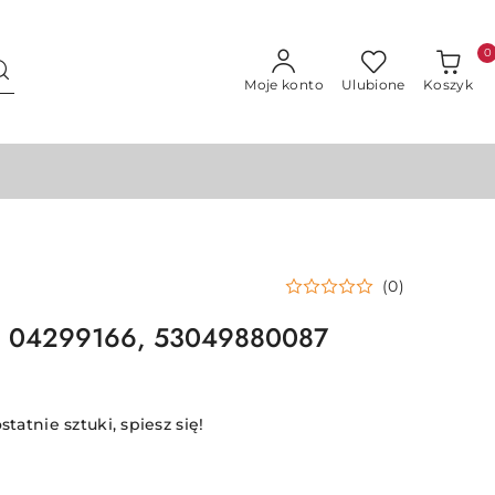
0
Moje konto
Ulubione
Koszyk
(0)
ka 04299166, 53049880087
statnie sztuki, spiesz się!