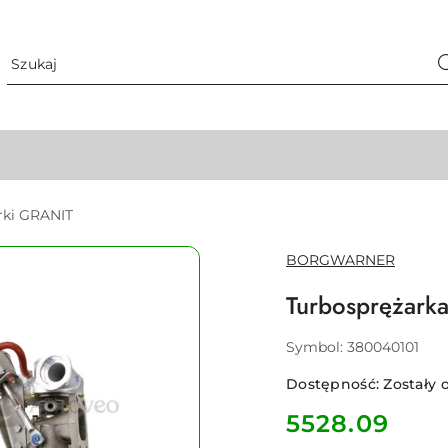
rki GRANIT
NAZWA
BORGWARNER
PRODUCENTA:
Turbosprężar
Symbol:
380040101
Dostępność:
Zostały o
cena:
5528.09