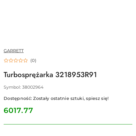
NAZWA
GARRETT
PRODUCENTA:
(0)
Turbosprężarka 3218953R91
Symbol:
38002964
Dostępność:
Zostały ostatnie sztuki, spiesz się!
cena:
6017.77