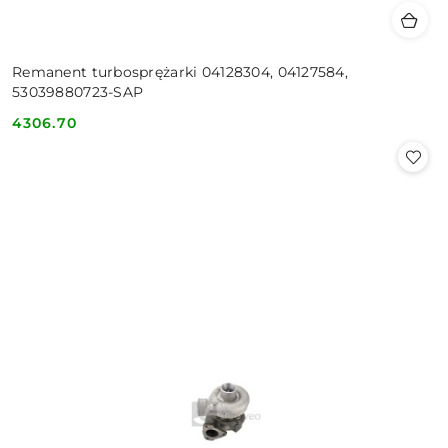
Remanent turbosprężarki 04128304, 04127584,
53039880723-SAP
4306.70
Cena: