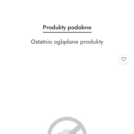
Produkty
Produkty podobne
Pomiń karuzelę produktów
o
Produkty
Ostatnio oglądane produkty
statusie:
o
statusie: