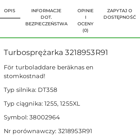
OPIS
INFORMACJE
OPINIE
ZAPYTAJ O
DOT.
I
DOSTĘPNOŚĆ
BEZPIECZEŃSTWA
OCENY
(0)
Turbosprężarka 3218953R91
För turboladdare beräknas en
stomkostnad!
Typ silnika: DT358
Typ ciągnika: 1255, 1255XL
Symbol: 38002964
Nr porównawczy: 3218953R91