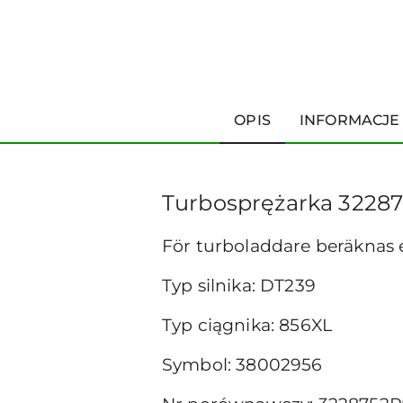
OPIS
INFORMACJE
Turbosprężarka 3228
För turboladdare beräknas
Typ silnika: DT239
Typ ciągnika: 856XL
Symbol: 38002956