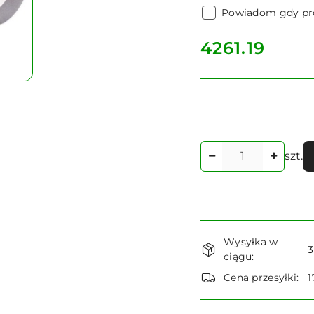
Powiadom gdy pro
cena:
4261.19
Ilość
szt.
Dostępność
Wysyłka w
i
3
ciągu:
dostawa
Cena przesyłki:
1