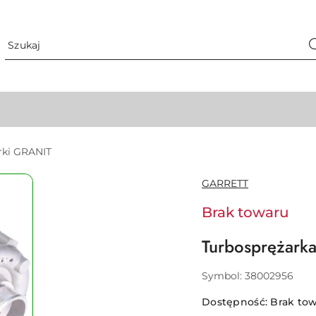
rki GRANIT
NAZWA
GARRETT
PRODUCENTA:
Brak towaru
Turbosprężar
Symbol:
38002956
Dostępność:
Brak to