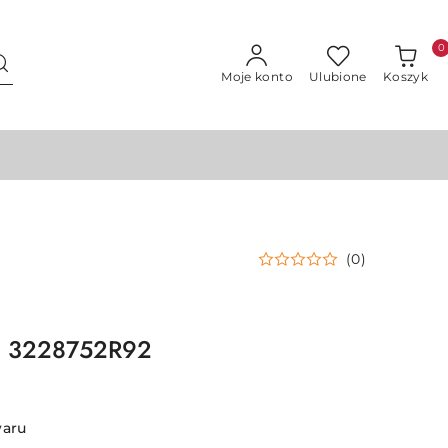
0
Moje konto
Ulubione
Koszyk
(0)
ka 3228752R92
waru