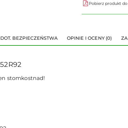
Pobierz produkt d
 DOT. BEZPIECZEŃSTWA
OPINIE I OCENY (0)
ZA
752R92
 en stomkostnad!