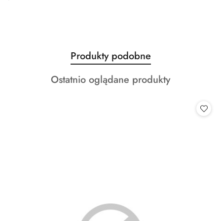
Produkty
Produkty podobne
Pomiń karuzelę produktów
o
Produkty
Ostatnio oglądane produkty
statusie:
o
statusie: