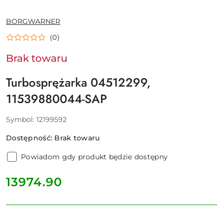
NAZWA
BORGWARNER
PRODUCENTA:
(0)
Brak towaru
Turbosprężarka 04512299,
11539880044-SAP
Symbol:
12199592
Dostępność:
Brak towaru
Powiadom gdy produkt będzie dostępny
cena:
13974.90