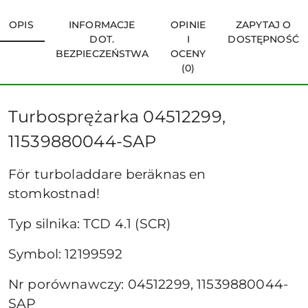
OPIS
INFORMACJE
OPINIE
ZAPYTAJ O
DOT.
I
DOSTĘPNOŚĆ
BEZPIECZEŃSTWA
OCENY
(0)
Turbosprężarka 04512299,
11539880044-SAP
För turboladdare beräknas en
stomkostnad!
Typ silnika: TCD 4.1 (SCR)
Symbol: 12199592
Nr porównawczy: 04512299, 11539880044-
SAP