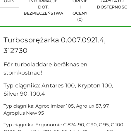
OPIS
INFORMACJE
OPINIE
ZAPYTAJ O
DOT.
I
DOSTĘPNOŚĆ
BEZPIECZEŃSTWA
OCENY
(0)
Turbosprężarka 0.007.0921.4,
312730
För turboladdare beräknas en
stomkostnad!
Typ ciągnika: Antares 100, Krypton 100,
Silver 90, 100.4
Typ ciągnika: Agroclimber 105, Agrolux 87, 97,
Agroplus New 95
Typ ciągnika: Ergonomic C 874-90, C.90, C.95, C.100,