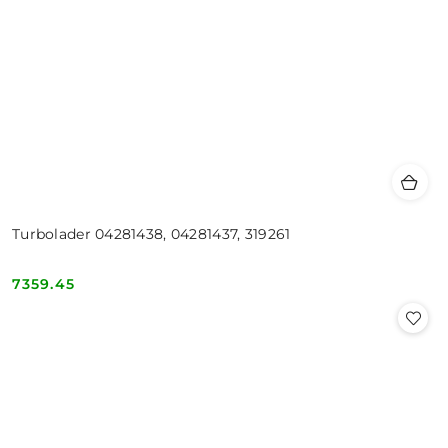
Turbolader 04281438, 04281437, 319261
7359.45
Cena: