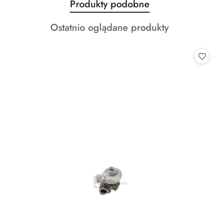
Produkty
Produkty podobne
Pomiń karuzelę produktów
o
Produkty
Ostatnio oglądane produkty
statusie:
o
statusie: