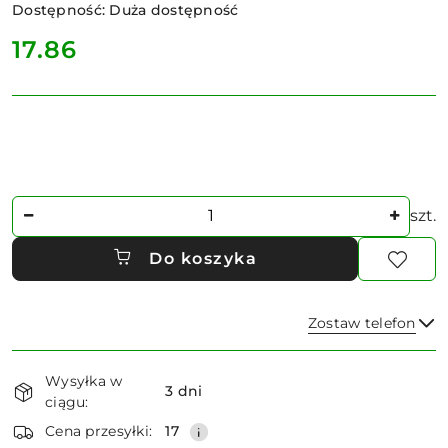
Dostępność:
Duża dostępność
cena:
17.86
Ilość
szt.
Do koszyka
Zostaw telefon
Dostępność
Wysyłka w
i
3 dni
ciągu:
dostawa
Wyślij
Cena przesyłki:
17