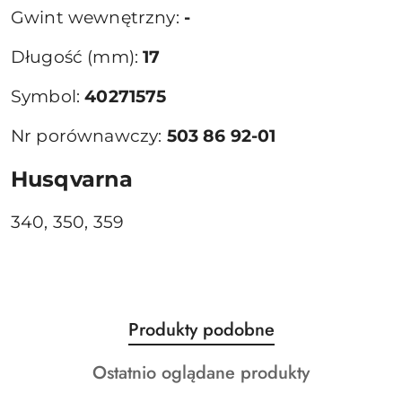
Gwint wewnętrzny:
-
Długość (mm):
17
Symbol:
40271575
Nr porównawczy:
503 86 92-01
Husqvarna
340, 350, 359
Produkty
Produkty podobne
Pomiń karuzelę produktów
o
Produkty
Ostatnio oglądane produkty
statusie:
o