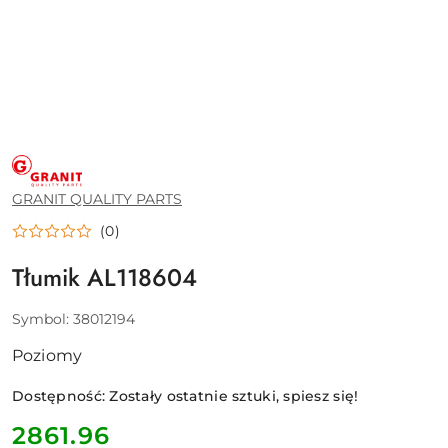
GRANIT
QUALITY
PARTS
GRANIT QUALITY PARTS
(0)
Tłumik AL118604
Symbol:
38012194
Poziomy
Dostępność:
Zostały ostatnie sztuki, spiesz się!
cena:
2861.96