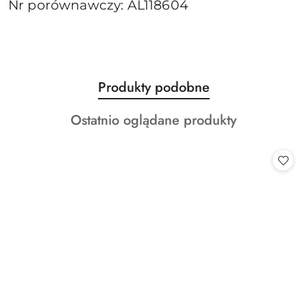
Nr porównawczy: AL118604
Produkty
Produkty podobne
Pomiń karuzelę produktów
o
Produkty
Ostatnio oglądane produkty
statusie:
o
statusie: