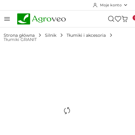
Moje konto
Przejdź do treści głównej
Przejdź do wyszukiwarki
Przejdź do moje konto
Przejdź do menu głównego
Przejdź do opisu produktu
Przejdź do stopki
Strona główna
Silnik
Tłumiki i akcesoria
Tłumiki GRANIT