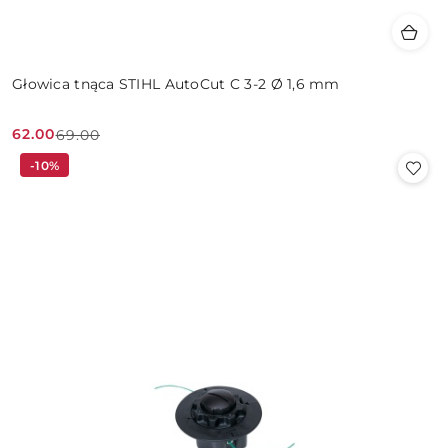
Głowica tnąca STIHL AutoCut C 3-2 Ø 1,6 mm
62.00
69.00
Cena
Cena
-10%
promocyjna:
przed
promocją: