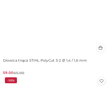
Głowica tnąca STIHL PolyCut 3-2 Ø 1,4 / 1,6 mm
59.00
65.00
Cena
Cena
-10%
promocyjna:
przed
promocją: