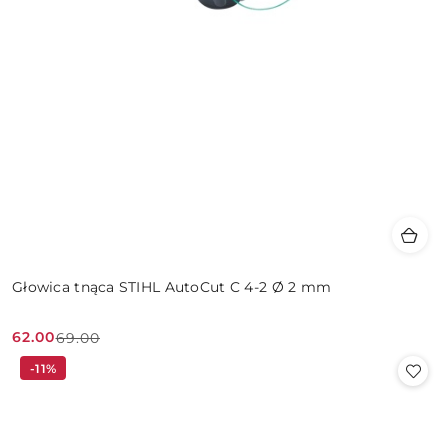
Głowica tnąca STIHL AutoCut C 4-2 Ø 2 mm
62.00
69.00
Cena
Cena
-11%
promocyjna:
przed
promocją: