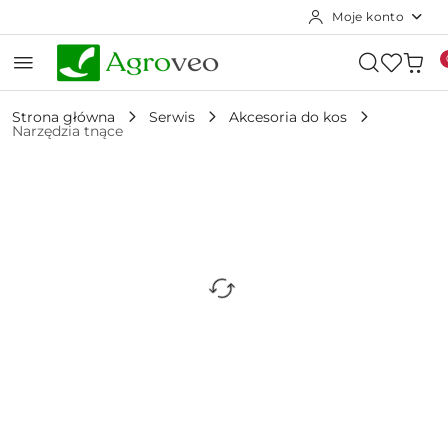
Moje konto
Przejdź do treści głównej
Przejdź do wyszukiwarki
Przejdź do moje konto
Przejdź do menu głównego
Przejdź do opisu produktu
Przejdź do stopki
Strona główna
Serwis
Akcesoria do kos
Narzędzia tnące