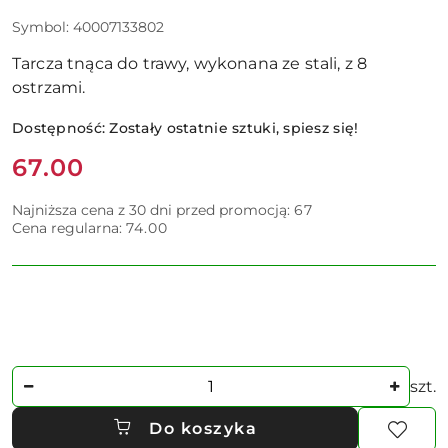
Symbol:
40007133802
Tarcza tnąca do trawy, wykonana ze stali, z 8
ostrzami.
Dostępność:
Zostały ostatnie sztuki, spiesz się!
Cena:
67.00
Najniższa cena z 30 dni przed promocją:
67
Cena regularna:
74.00
Ilość
szt.
Do koszyka