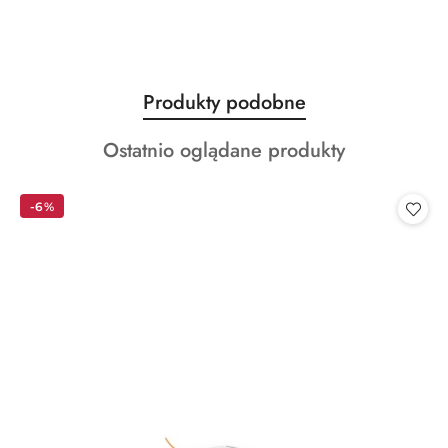
Produkty
Produkty podobne
Pomiń karuzelę produktów
o
Produkty
Ostatnio oglądane produkty
statusie:
o
statusie:
-6%