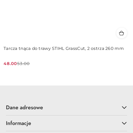
Tarcza tnąca do trawy STIHL GrassCut, 2 ostrza 260 mm
48.00
53.00
Cena
Cena
promocyjna:
przed
promocją:
Dane adresowe
Informacje