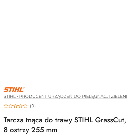
STIHL
•
PRODUCENT
STIHL • PRODUCENT URZĄDZEŃ DO PIELĘGNACJI ZIELENI
URZĄDZEŃ
DO
(0)
PIELĘGNACJI
ZIELENI
Tarcza tnąca do trawy STIHL GrassCut,
8 ostrzy 255 mm