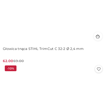
Głowica tnąca STIHL TrimCut C 32-2 Ø 2,4 mm
62.00
69.00
Cena
Cena
-10%
promocyjna:
przed
promocją: