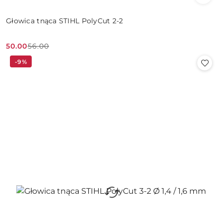
Głowica tnąca STIHL PolyCut 2-2
50.00
56.00
Cena
Cena
-9%
promocyjna:
przed
promocją: