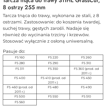
Tarcza tnąca do trawy STIHL GrassCut,
8 ostrzy 255 mm
Tarcza tnąca do trawy, wykonana ze stali, z 8
ostrzami. Zastosowanie: do koszenia twardej,
suchej trawy, gęstych zarośli. Nadaje się
również do wycinania trzciny i krzewów.
Stosować wyłącznie z osłoną uniwersalną.
Pasuje do:
FS 160
FS 220
FS 260
FS 280
FS 290
FS 310
FS 311
FS 350
FS 360 (prod. od
2011 r.)
FS 400
FS 410 (prod. od
FS 450
2011 r.)
FS 460 (prod. od
FS 480
FS 490
2011 r.)
FS 500
FS 550
FS 510
FS 560