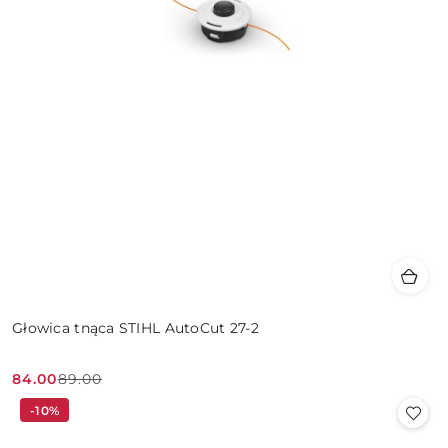
Głowica tnąca STIHL AutoCut 27-2
84.00
89.00
Cena
Cena
-10%
promocyjna:
przed
promocją: