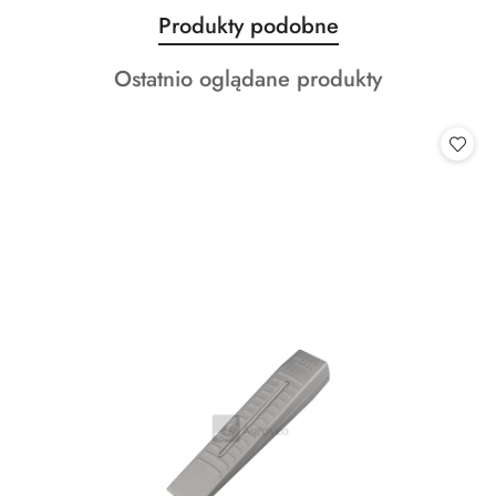
Produkty
Produkty podobne
Pomiń karuzelę produktów
o
Produkty
Ostatnio oglądane produkty
statusie:
o
statusie: