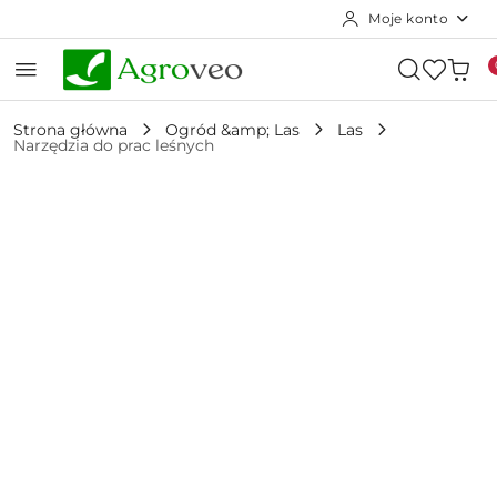
Moje konto
Przejdź do treści głównej
Przejdź do wyszukiwarki
Przejdź do moje konto
Przejdź do menu głównego
Przejdź do opisu produktu
Przejdź do stopki
Strona główna
Ogród &amp; Las
Las
Narzędzia do prac leśnych