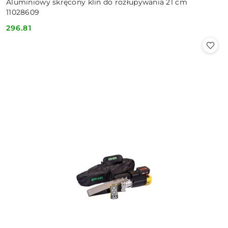
Aluminiowy skręcony klin do rozłupywania 21 cm
11028609
296.81
Cena: