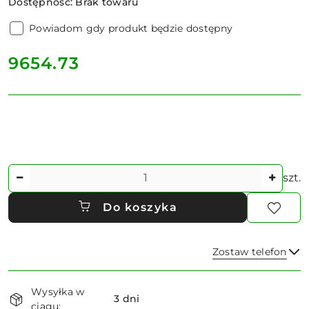
Dostępność:
Brak towaru
Powiadom gdy produkt będzie dostępny
cena:
9654.73
Ilość
szt.
Do koszyka
Zostaw telefon
Dostępność
Wysyłka w
i
3 dni
ciągu: