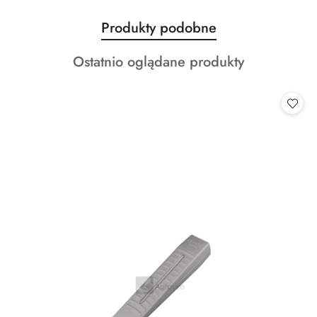
Produkty
Produkty podobne
Pomiń karuzelę produktów
o
Produkty
Ostatnio oglądane produkty
statusie:
o
statusie: