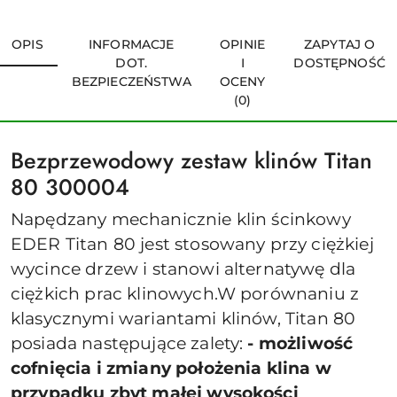
OPIS
INFORMACJE
OPINIE
ZAPYTAJ O
DOT.
I
DOSTĘPNOŚĆ
BEZPIECZEŃSTWA
OCENY
(0)
Bezprzewodowy zestaw klinów Titan
80 300004
Napędzany mechanicznie klin ścinkowy
EDER Titan 80 jest stosowany przy ciężkiej
wycince drzew i stanowi alternatywę dla
ciężkich prac klinowych.W porównaniu z
klasycznymi wariantami klinów, Titan 80
posiada następujące zalety:
- możliwość
cofnięcia i zmiany położenia klina w
przypadku zbyt małej wysokości