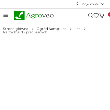
Moje konto
Przejdź do treści głównej
Przejdź do wyszukiwarki
Przejdź do moje konto
Przejdź do menu głównego
Przejdź do opisu produktu
Przejdź do stopki
Strona główna
Ogród &amp; Las
Las
Narzędzia do prac leśnych