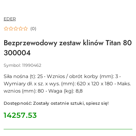
NAZWA
EDER
PRODUCENTA:
(0)
Bezprzewodowy zestaw klinów Titan 80
300004
Symbol:
11990462
Siła nośna (t): 25 • Wznios / obrót korby (mm): 3 •
Wymiary dł. x sz. x wys. (mm): 620 x 120 x 180 • Maks.
wznios (mm): 80 • Waga (kg): 8,8
Dostępność:
Zostały ostatnie sztuki, spiesz się!
cena:
14257.53