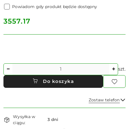
Powiadom gdy produkt będzie dostępny
cena:
3557.17
Ilość
szt.
Do koszyka
Zostaw telefon
Dostępność
Wysyłka w
i
3 dni
ciągu:
dostawa
Wyślij