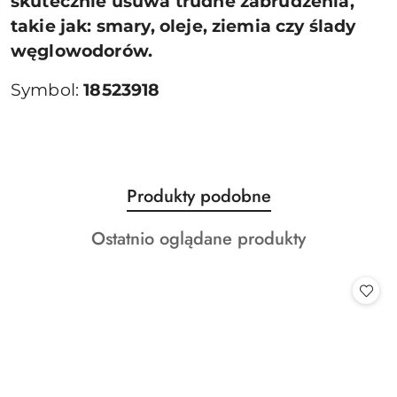
skutecznie usuwa trudne zabrudzenia,
takie jak: smary, oleje, ziemia czy ślady
węglowodorów.
Symbol:
18523918
Produkty
Produkty podobne
Pomiń karuzelę produktów
o
Produkty
Ostatnio oglądane produkty
statusie:
o
statusie: