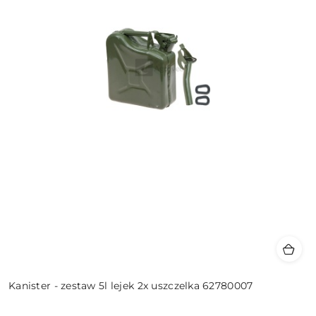
Kanister - zestaw 5l lejek 2x uszczelka 62780007