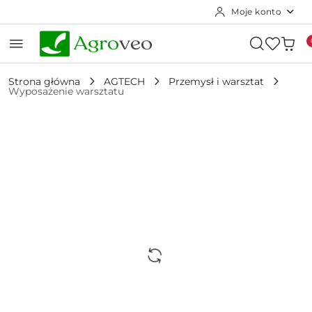
Moje konto
Przejdź do treści głównej
Przejdź do wyszukiwarki
Przejdź do moje konto
Przejdź do menu głównego
Przejdź do opisu produktu
Przejdź do stopki
Strona główna
AGTECH
Przemysł i warsztat
Wyposażenie warsztatu