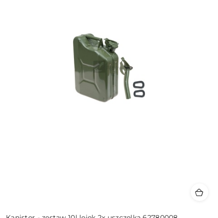
Kanister - zestaw 10l lejek 2x uszczelka 62780008