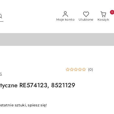
0
Moje konto
Ulubione
Koszyk
(0)
S
otyczne RE574123, 8521129
statnie sztuki, spiesz się!