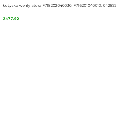
Łożysko wentylatora F718202040030, F716201040010, 04282
2477.92
Cena: