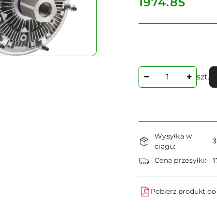
cena:
1974.85
Ilość
szt.
Dostępność
Wysyłka w
i
3
ciągu:
dostawa
Cena przesyłki:
1
Pobierz produkt d