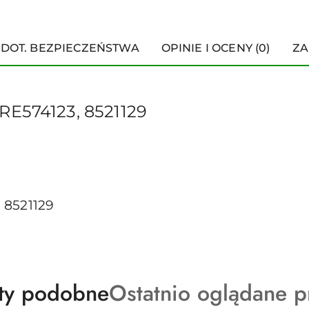
 DOT. BEZPIECZEŃSTWA
OPINIE I OCENY (0)
ZA
RE574123, 8521129
 8521129
ty
Produkty
ty podobne
Ostatnio oglądane p