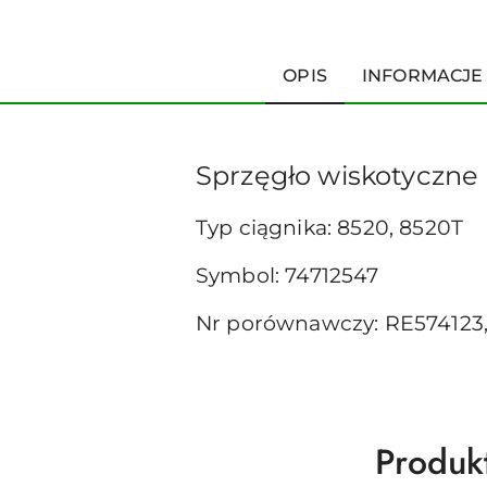
OPIS
INFORMACJE
Sprzęgło wiskotyczne 
Typ ciągnika: 8520, 8520T
Symbol: 74712547
Nr porównawczy: RE574123,
Produk
Produk
Pomiń karuzelę produktów