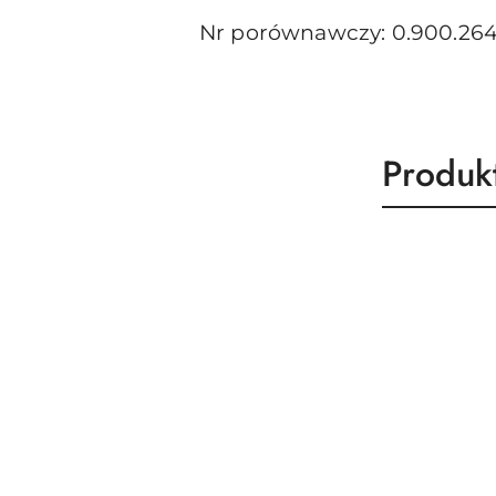
Nr porównawczy: 0.900.264
Produk
Produk
Pomiń karuzelę produktów
o
statusie