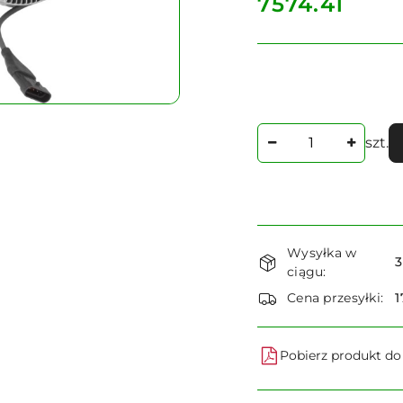
cena:
7574.41
Ilość
szt.
Dostępność
Wysyłka w
i
3
ciągu:
dostawa
Cena przesyłki:
1
Pobierz produkt d