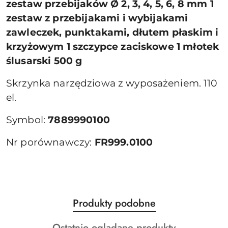
zestaw przebijaków Ø 2, 3, 4, 5, 6, 8 mm 1
zestaw z przebijakami i wybijakami
zawleczek, punktakami, dłutem płaskim i
krzyżowym 1 szczypce zaciskowe 1 młotek
ślusarski 500 g
Skrzynka narzędziowa z wyposażeniem. 110
el.
Symbol:
7889990100
Nr porównawczy:
FR999.0100
Produkty
Produkty podobne
Pomiń karuzelę produktów
o
Produkty
Ostatnio oglądane produkty