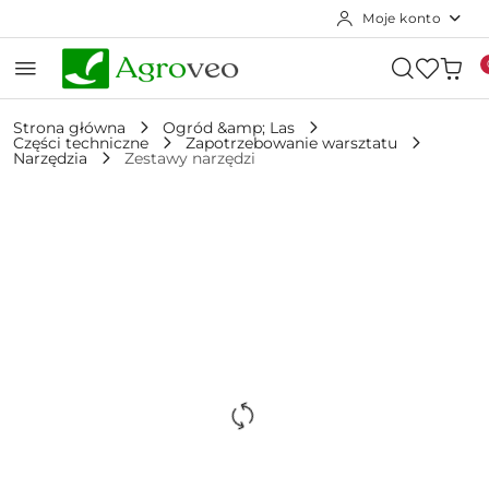
Moje konto
Przejdź do treści głównej
Przejdź do wyszukiwarki
Przejdź do moje konto
Przejdź do menu głównego
Przejdź do opisu produktu
Przejdź do stopki
Strona główna
Ogród &amp; Las
Części techniczne
Zapotrzebowanie warsztatu
Narzędzia
Zestawy narzędzi