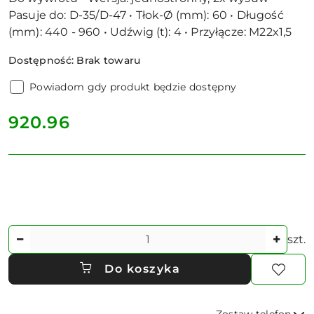
Pasuje do: D-35/D-47 • Tłok-Ø (mm): 60 • Długość
(mm): 440 - 960 • Udźwig (t): 4 • Przyłącze: M22x1,5
Dostępność:
Brak towaru
Powiadom gdy produkt będzie dostępny
cena:
920.96
Ilość
szt.
Do koszyka