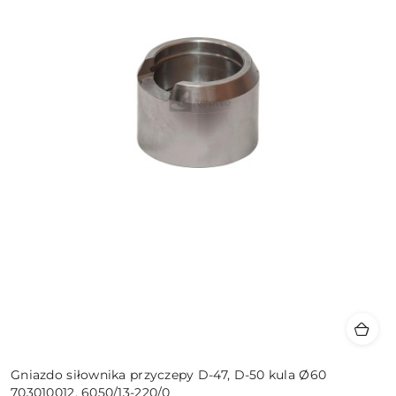
Gniazdo siłownika przyczepy D-47, D-50 kula Ø60
703010012, 6050/13-220/0