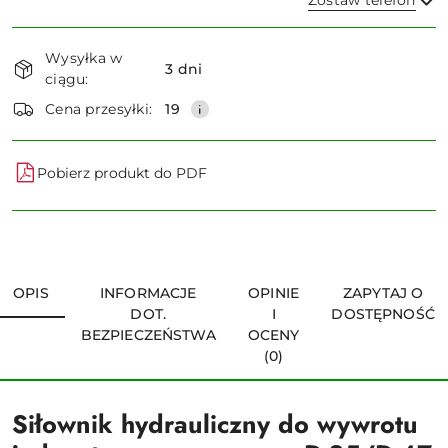
Zostaw telefon
Dostępność
Wysyłka w
i
3 dni
ciągu:
dostawa
Wyślij
Cena przesyłki:
19
Pobierz produkt do PDF
OPIS
INFORMACJE
OPINIE
ZAPYTAJ O
DOT.
I
DOSTĘPNOŚĆ
BEZPIECZEŃSTWA
OCENY
(0)
Siłownik hydrauliczny do wywrotu