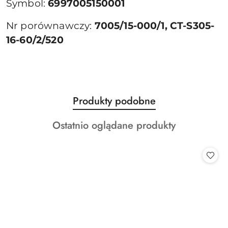
Symbol:
6997005150001
Nr porównawczy:
7005/15-000/1, CT-S305-
16-60/2/520
Produkty
Produkty podobne
Pomiń karuzelę produktów
o
Produkty
Ostatnio oglądane produkty
statusie:
o
statusie: