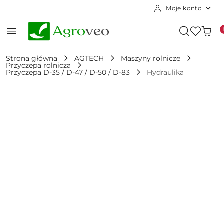
Moje konto
Przejdź do treści głównej
Przejdź do wyszukiwarki
Przejdź do moje konto
Przejdź do menu głównego
Przejdź do opisu produktu
Przejdź do stopki
Strona główna
AGTECH
Maszyny rolnicze
Przyczepa rolnicza
Przyczepa D-35 / D-47 / D-50 / D-83
Hydraulika