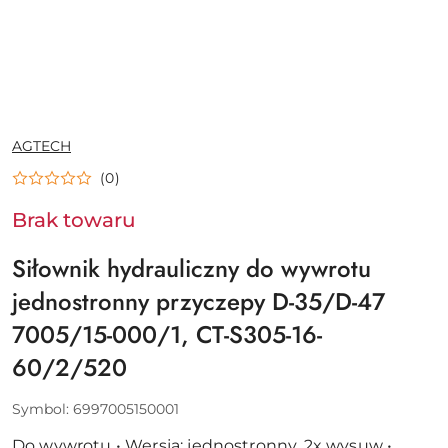
NAZWA
AGTECH
PRODUCENTA:
(0)
Brak towaru
Siłownik hydrauliczny do wywrotu
jednostronny przyczepy D-35/D-47
7005/15-000/1, CT-S305-16-
60/2/520
Symbol:
6997005150001
Do wywrotu • Wersja: jednostronny, 2x wysuw •