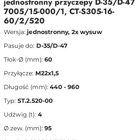
jednostronny przyczepy D-35/D-47
7005/15-000/1, CT-S305-16-
60/2/520
Wersja:
jednostronny, 2x wysuw
Pasuje do:
D-35/D-47
Tłok-Ø (mm):
60
Przyłącze:
M22x1,5
Długość (mm):
440 - 960
Typ:
ST.2.520-00
Udźwig (t):
4
Ø zew. (mm):
95