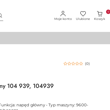
0
Moje konto
Ulubione
Koszyk
(0)
czny 104 939, 104939
• Funkcja: napęd główny • Typ maszyny: 9600-