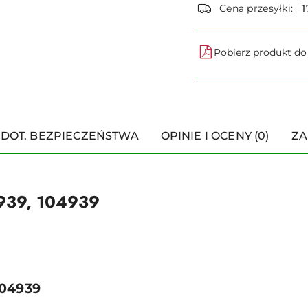
dostawa
Cena przesyłki:
1
Pobierz produkt d
 DOT. BEZPIECZEŃSTWA
OPINIE I OCENY (0)
ZA
 939, 104939
104939