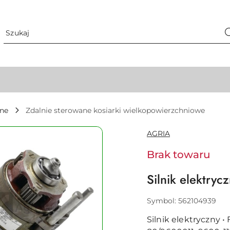
zne
Zdalnie sterowane kosiarki wielkopowierzchniowe
NAZWA
AGRIA
PRODUCENTA:
Brak towaru
Silnik elektry
Symbol:
562104939
Silnik elektryczny 