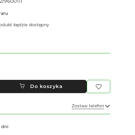
2/9600111
waru
dukt będzie dostępny
Do koszyka
Zostaw telefon
Wyślij
 dni