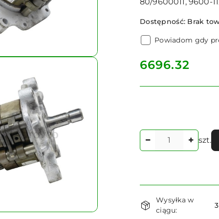
80/9600011, 9600-11
Dostępność:
Brak to
Powiadom gdy pro
cena:
6696.32
Ilość
szt.
Dostępność
Wysyłka w
i
3
ciągu: