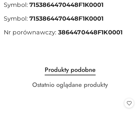
Symbol:
7153864470448F1K0001
Symbol:
7153864470448F1K0001
Nr porównawczy:
3864470448F1K0001
Produkty
Produkty podobne
Pomiń karuzelę produktów
o
Produkty
Ostatnio oglądane produkty
statusie:
o
statusie: