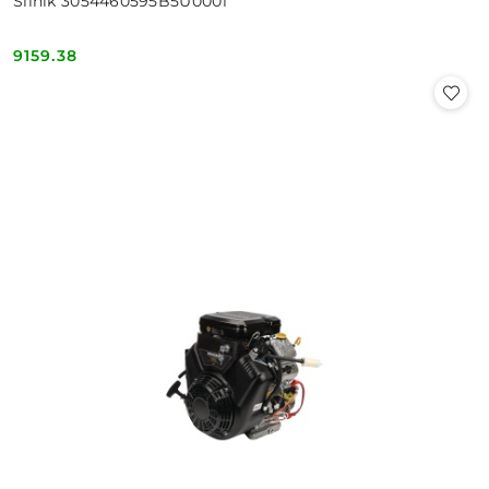
Silnik 3054460595B5U0001
9159.38
Cena: