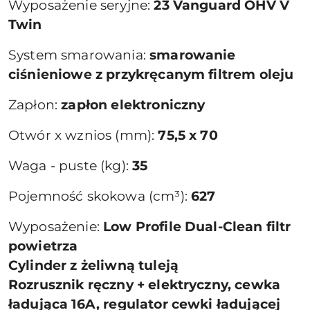
Wyposażenie seryjne:
23 Vanguard OHV V
Twin
System smarowania:
smarowanie
ciśnieniowe z przykręcanym filtrem oleju
Zapłon:
zapłon elektroniczny
Otwór x wznios (mm):
75,5 x 70
Waga - puste (kg):
35
Pojemność skokowa (cm³):
627
Wyposażenie:
Low Profile Dual-Clean filtr
powietrza
Cylinder z żeliwną tuleją
Rozrusznik ręczny + elektryczny, cewka
ładująca 16A, regulator cewki ładującej