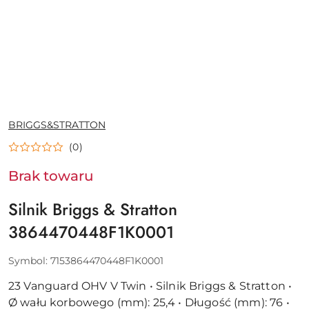
NAZWA
BRIGGS&STRATTON
PRODUCENTA:
(0)
Brak towaru
Silnik Briggs & Stratton
3864470448F1K0001
Symbol:
7153864470448F1K0001
23 Vanguard OHV V Twin • Silnik Briggs & Stratton •
Ø wału korbowego (mm): 25,4 • Długość (mm): 76 •