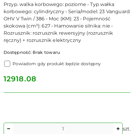
Przyp. walka korbowego: poziome • Typ wałka
korbowego: cylindryczny • Seria/model: 23 Vanguard
OHV V Twin / 386 • Moc (KM): 23 • Pojemność
skokowa (cm³): 627 • Hamowanie silnika: nie •
Rozrusznik: rozrusznik rewersyjny (rozrusznik
ręczny) + rozrusznik elektryczny
Dostępność:
Brak towaru
Powiadom gdy produkt będzie dostępny
cena:
12918.08
Ilość
szt.