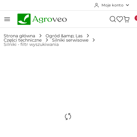
Moje konto
Przejdź do treści głównej
Przejdź do wyszukiwarki
Przejdź do moje konto
Przejdź do menu głównego
Przejdź do opisu produktu
Przejdź do stopki
Strona główna
Ogród &amp; Las
Części techniczne
Silniki serwisowe
Silniki - filtr wyszukiwania