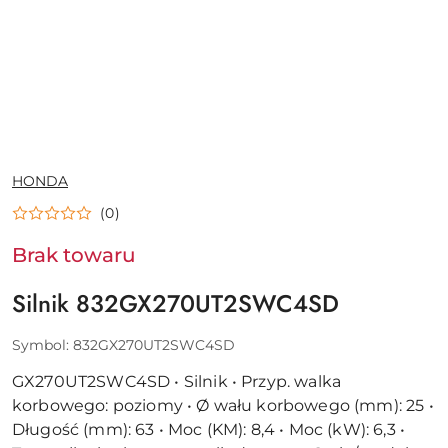
NAZWA
HONDA
PRODUCENTA:
(0)
Brak towaru
Silnik 832GX270UT2SWC4SD
Symbol:
832GX270UT2SWC4SD
GX270UT2SWC4SD • Silnik • Przyp. walka
korbowego: poziomy • Ø wału korbowego (mm): 25 •
Długość (mm): 63 • Moc (KM): 8,4 • Moc (kW): 6,3 •