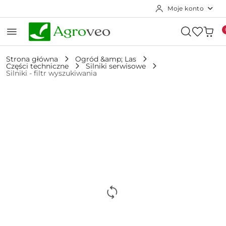
Moje konto
Przejdź do treści głównej
Przejdź do wyszukiwarki
Przejdź do moje konto
Przejdź do menu głównego
Przejdź do opisu produktu
Przejdź do stopki
Strona główna
Ogród &amp; Las
Części techniczne
Silniki serwisowe
Silniki - filtr wyszukiwania