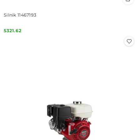
Silnik 11467193
5321.62
Cena: