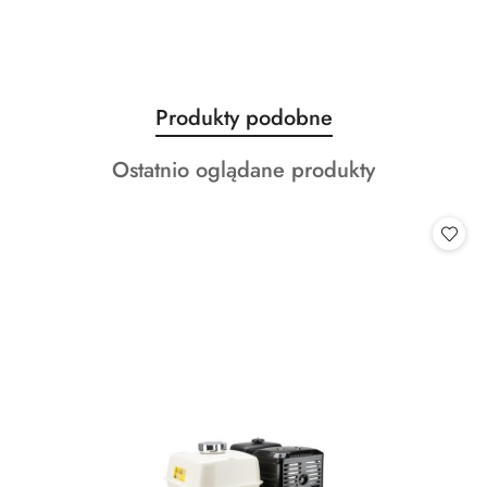
Produkty
Produkty podobne
Pomiń karuzelę produktów
o
Produkty
Ostatnio oglądane produkty
statusie:
o
statusie: