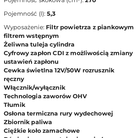
Pojemność skokowa (cm³):
270
Pojemność (l):
5,3
Wyposażenie:
Filtr powietrza z piankowym
filtrem wstępnym
Żeliwna tuleja cylindra
Cyfrowy zapłon CDI z możliwością zmiany
ustawień zapłonu
Cewka świetlna 12V/50W rozrusznik
ręczny
Włącznik/wyłącznik
Technologia zaworów OHV
Tłumik
Osłona termiczna rury wydechowej
Zbiornik paliwa
Ciężkie koło zamachowe