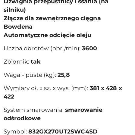
Dźwignia przepustnicy i ssania (na
silniku)
Złącze dla zewnętrznego cięgna
Bowdena
Automatyczne odcięcie oleju
Liczba obrotów (obr./min):
3600
Zbiornik:
tak
Waga - puste (kg):
25,8
Wymiary dł. x sz. x wys. (mm):
381 x 428 x
422
System smarowania:
smarowanie
odśrodkowe
Symbol:
832GX270UT2SWC4SD