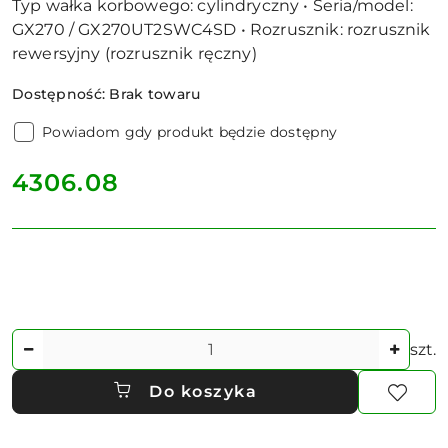
Typ wałka korbowego: cylindryczny • Seria/model:
GX270 / GX270UT2SWC4SD • Rozrusznik: rozrusznik
rewersyjny (rozrusznik ręczny)
Dostępność:
Brak towaru
Powiadom gdy produkt będzie dostępny
cena:
4306.08
Ilość
szt.
Do koszyka