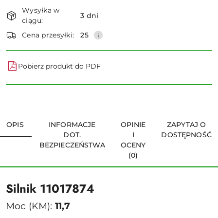
Dostępność
Wysyłka w
i
3 dni
ciągu:
dostawa
Wyślij
Cena przesyłki:
25
Pobierz produkt do PDF
OPIS
INFORMACJE
OPINIE
ZAPYTAJ O
DOT.
I
DOSTĘPNOŚĆ
BEZPIECZEŃSTWA
OCENY
(0)
Silnik 11017874
Moc (KM):
11,7