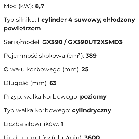
Moc (kW):
8,7
Typ silnika:
1 cylinder 4-suwowy, chłodzony
powietrzem
Seria/model:
GX390 / GX390UT2XSMD3
Pojemność skokowa (cm³):
389
Ø wału korbowego (mm):
25
Długość (mm):
63
Przyp. walka korbowego:
poziomy
Typ wałka korbowego:
cylindryczny
Liczba siłowników:
1
Liczba obrotów (obr./min):
3600