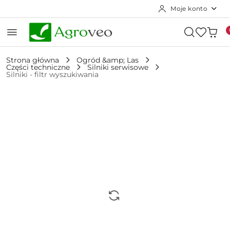
Moje konto
Przejdź do treści głównej
Przejdź do wyszukiwarki
Przejdź do moje konto
Przejdź do menu głównego
Przejdź do opisu produktu
Przejdź do stopki
Strona główna
Ogród &amp; Las
Części techniczne
Silniki serwisowe
Silniki - filtr wyszukiwania