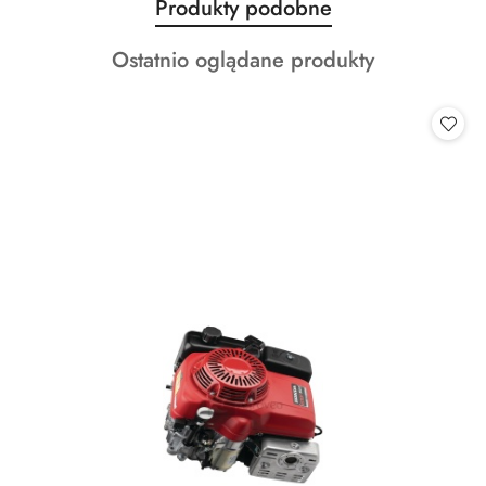
Produkty
Produkty podobne
Pomiń karuzelę produktów
o
Produkty
Ostatnio oglądane produkty
statusie:
o
statusie: