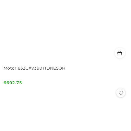
Motor 832GXV390T1DNE5OH
6602.75
Cena: