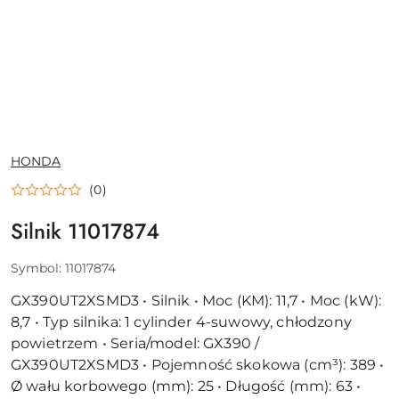
NAZWA
HONDA
PRODUCENTA:
(0)
Silnik 11017874
Symbol:
11017874
GX390UT2XSMD3 • Silnik • Moc (KM): 11,7 • Moc (kW):
8,7 • Typ silnika: 1 cylinder 4-suwowy, chłodzony
powietrzem • Seria/model: GX390 /
GX390UT2XSMD3 • Pojemność skokowa (cm³): 389 •
Ø wału korbowego (mm): 25 • Długość (mm): 63 •