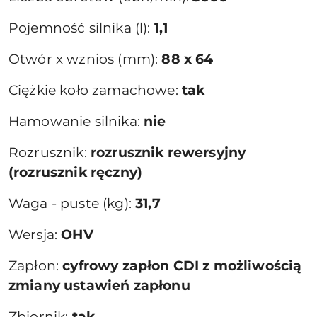
Pojemność silnika (l):
1,1
Otwór x wznios (mm):
88 x 64
Ciężkie koło zamachowe:
tak
Hamowanie silnika:
nie
Rozrusznik:
rozrusznik rewersyjny
(rozrusznik ręczny)
Waga - puste (kg):
31,7
Wersja:
OHV
Zapłon:
cyfrowy zapłon CDI z możliwością
zmiany ustawień zapłonu
Zbiornik:
tak