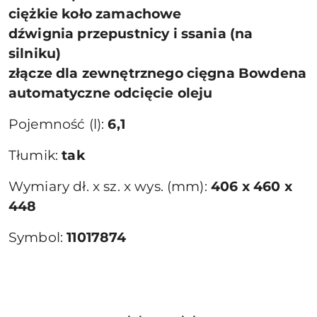
ciężkie koło zamachowe
dźwignia przepustnicy i ssania (na
silniku)
złącze dla zewnętrznego cięgna Bowdena
automatyczne odcięcie oleju
Pojemność (l):
6,1
Tłumik:
tak
Wymiary dł. x sz. x wys. (mm):
406 x 460 x
448
Symbol:
11017874