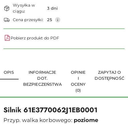
Dostępność
Wysyłka w
i
3 dni
ciągu:
dostawa
Wyślij
Cena przesyłki:
25
Pobierz produkt do PDF
OPIS
INFORMACJE
OPINIE
ZAPYTAJ O
DOT.
I
DOSTĘPNOŚĆ
BEZPIECZEŃSTWA
OCENY
(0)
Silnik 61E3770062J1EB0001
Przyp. walka korbowego:
poziome