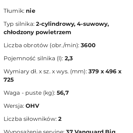
Tłumik:
nie
Typ silnika:
2-cylindrowy, 4-suwowy,
chłodzony powietrzem
Liczba obrotów (obr./min):
3600
Pojemność silnika (l):
2,3
Wymiary dł. x sz. x wys. (mm):
379 x 496 x
725
Waga - puste (kg):
56,7
Wersja:
OHV
Liczba siłowników:
2
Wyposażenie seryjne:
37 Vanguard Big