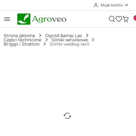
Moje konto
Przejdź do treści głównej
Przejdź do wyszukiwarki
Przejdź do moje konto
Przejdź do menu głównego
Przejdź do opisu produktu
Przejdź do stopki
Strona główna
Ogród &amp; Las
Części techniczne
Silniki serwisowe
Briggs i Stratton
Silniki według serii