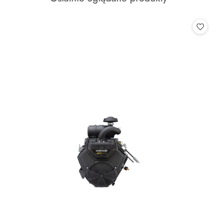
o
statusie: