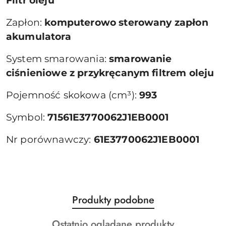
Filtr oleju
Zapłon:
komputerowo sterowany zapłon
akumulatora
System smarowania:
smarowanie
ciśnieniowe z przykręcanym filtrem oleju
Pojemność skokowa (cm³):
993
Symbol:
71561E3770062J1EB0001
Nr porównawczy:
61E3770062J1EB0001
Produkty
Produkty podobne
Pomiń karuzelę produktów
o
Produkty
Ostatnio oglądane produkty
statusie: