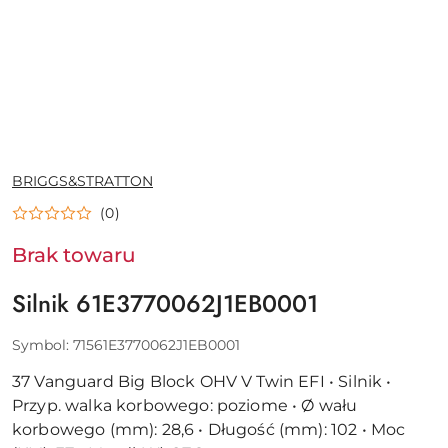
NAZWA
BRIGGS&STRATTON
PRODUCENTA:
(0)
Brak towaru
Silnik 61E3770062J1EB0001
Symbol:
71561E3770062J1EB0001
37 Vanguard Big Block OHV V Twin EFI • Silnik •
Przyp. walka korbowego: poziome • Ø wału
korbowego (mm): 28,6 • Długość (mm): 102 • Moc