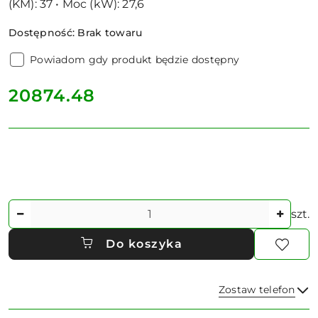
(KM): 37 • Moc (kW): 27,6
Dostępność:
Brak towaru
Powiadom gdy produkt będzie dostępny
cena:
20874.48
Ilość
szt.
Do koszyka
Zostaw telefon