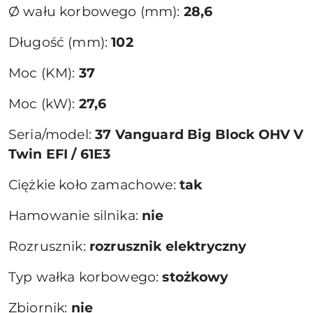
Ø wału korbowego (mm):
28,6
Długość (mm):
102
Moc (KM):
37
Moc (kW):
27,6
Seria/model:
37 Vanguard Big Block OHV V
Twin EFI / 61E3
Ciężkie koło zamachowe:
tak
Hamowanie silnika:
nie
Rozrusznik:
rozrusznik elektryczny
Typ wałka korbowego:
stożkowy
Zbiornik:
nie