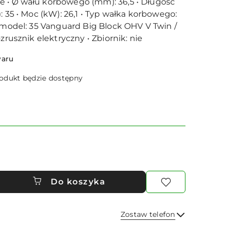
 • Ø wału korbowego (mm): 36,5 • Długość
: 35 • Moc (kW): 26,1 • Typ wałka korbowego:
a/model: 35 Vanguard Big Block OHV V Twin /
ozrusznik elektryczny • Zbiornik: nie
waru
dukt będzie dostępny
Do koszyka
Zostaw telefon