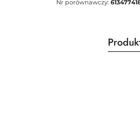
Nr porównawczy:
61347741
Produk
Produk
Pomiń karuzelę produktów
o
statusie