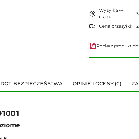
Dostępność
Wysyłka w
i
3
ciągu:
dostawa
Cena przesyłki:
Pobierz produkt d
 DOT. BEZPIECZEŃSTWA
OPINIE I OCENY (0)
ZA
D1001
oziome
6,5