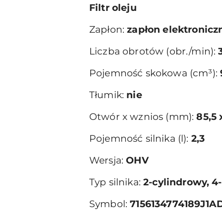
Filtr oleju
Zapłon:
zapłon elektronicz
Liczba obrotów (obr./min):
Pojemność skokowa (cm³):
Tłumik:
nie
Otwór x wznios (mm):
85,5 
Pojemność silnika (l):
2,3
Wersja:
OHV
Typ silnika:
2-cylindrowy, 
Symbol:
7156134774189J1A