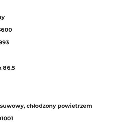
ny
3600
993
x 86,5
4-suwowy, chłodzony powietrzem
D1001