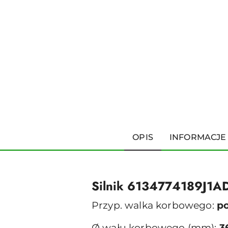
OPIS
INFORMACJE
Silnik 6134774189J1A
Przyp. walka korbowego:
p
Ø wału korbowego (mm):
3