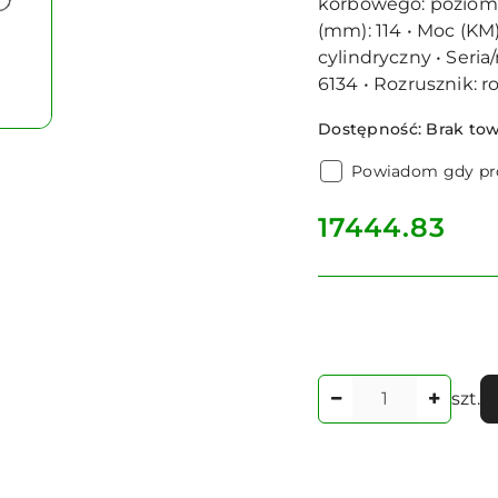
korbowego: poziome
(mm): 114 • Moc (KM)
cylindryczny • Seri
6134 • Rozrusznik: r
Dostępność:
Brak to
Powiadom gdy pro
cena:
17444.83
Ilość
szt.