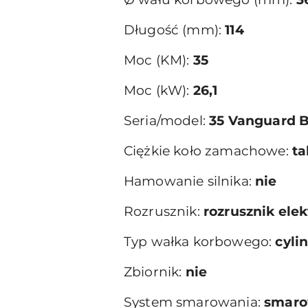
Długość (mm):
114
Moc (KM):
35
Moc (kW):
26,1
Seria/model:
35 Vanguard B
Ciężkie koło zamachowe:
ta
Hamowanie silnika:
nie
Rozrusznik:
rozrusznik ele
Typ wałka korbowego:
cyli
Zbiornik:
nie
System smarowania:
smarow