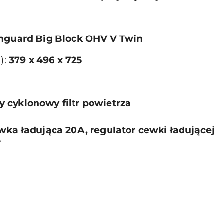
nguard Big Block OHV V Twin
):
379 x 496 x 725
 cyklonowy filtr powietrza
wka ładująca 20A, regulator cewki ładującej
V