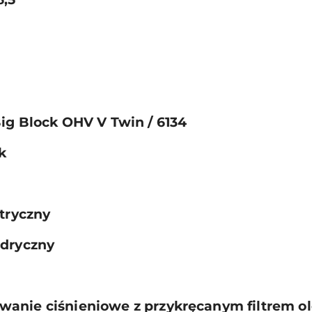
ig Block OHV V Twin / 6134
k
ktryczny
ndryczny
anie ciśnieniowe z przykręcanym filtrem ol