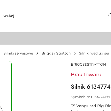
Silniki serwisowe
Briggs i Stratton
Silniki według seri
NAZWA
BRIGGS&STRATTON
PRODUCENTA:
Brak towaru
Silnik 613477
Symbol:
7156134774189
35 Vanguard Big Bloc