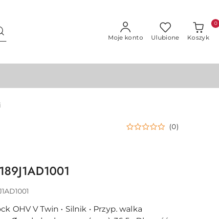
0
Moje konto
Ulubione
Koszyk
i
(0)
4189J1AD1001
J1AD1001
k OHV V Twin • Silnik • Przyp. walka