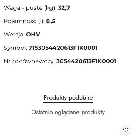
Waga - puste (kg):
32,7
Pojemność (l):
8,5
Wersja:
OHV
Symbol:
7153054420613F1K0001
Nr porównawczy:
3054420613F1K0001
Produkty
Produkty podobne
Pomiń karuzelę produktów
o
Produkty
Ostatnio oglądane produkty
statusie:
o
statusie: