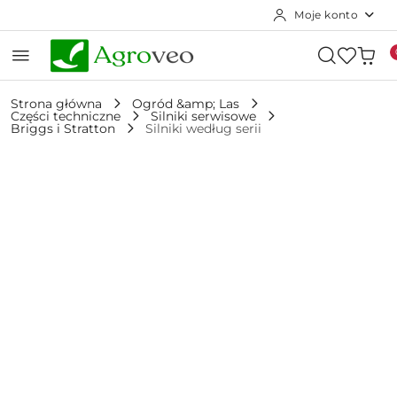
Moje konto
Przejdź do treści głównej
Przejdź do wyszukiwarki
Przejdź do moje konto
Przejdź do menu głównego
Przejdź do opisu produktu
Przejdź do stopki
Strona główna
Ogród &amp; Las
Części techniczne
Silniki serwisowe
Briggs i Stratton
Silniki według serii