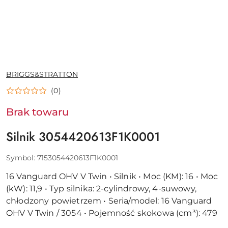
NAZWA
BRIGGS&STRATTON
PRODUCENTA:
(0)
Brak towaru
Silnik 3054420613F1K0001
Symbol:
7153054420613F1K0001
16 Vanguard OHV V Twin • Silnik • Moc (KM): 16 • Moc
(kW): 11,9 • Typ silnika: 2-cylindrowy, 4-suwowy,
chłodzony powietrzem • Seria/model: 16 Vanguard
OHV V Twin / 3054 • Pojemność skokowa (cm³): 479