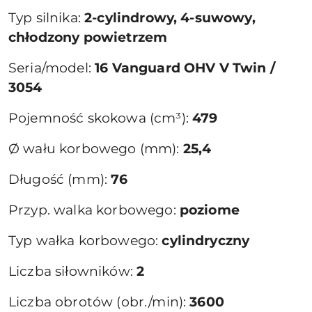
Typ silnika:
2-cylindrowy, 4-suwowy,
chłodzony powietrzem
Seria/model:
16 Vanguard OHV V Twin /
3054
Pojemność skokowa (cm³):
479
Ø wału korbowego (mm):
25,4
Długość (mm):
76
Przyp. walka korbowego:
poziome
Typ wałka korbowego:
cylindryczny
Liczba siłowników:
2
Liczba obrotów (obr./min):
3600