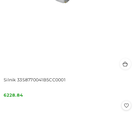
Silnik 33S8770041B5CC0001
6228.84
Cena: