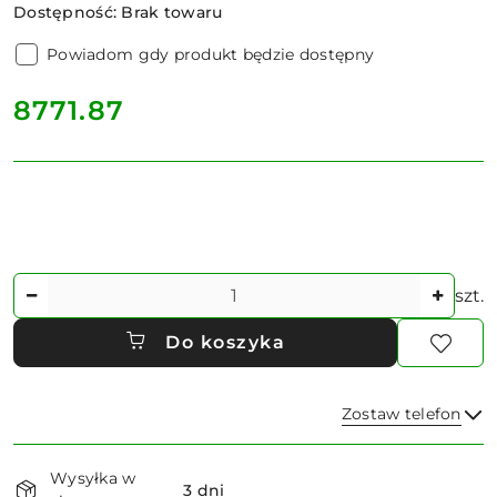
Dostępność:
Brak towaru
Powiadom gdy produkt będzie dostępny
cena:
8771.87
Ilość
szt.
Do koszyka
Zostaw telefon
Dostępność
Wysyłka w
i
3 dni