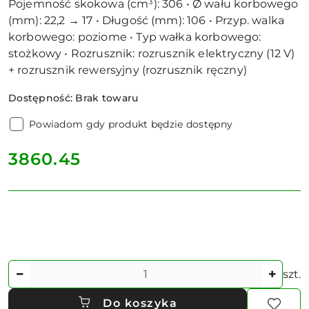
Pojemność skokowa (cm³): 306 • Ø wału korbowego
(mm): 22,2 → 17 • Długość (mm): 106 • Przyp. walka
korbowego: poziome • Typ wałka korbowego:
stożkowy • Rozrusznik: rozrusznik elektryczny (12 V)
+ rozrusznik rewersyjny (rozrusznik ręczny)
Dostępność:
Brak towaru
Powiadom gdy produkt będzie dostępny
cena:
3860.45
Ilość
szt.
Do koszyka