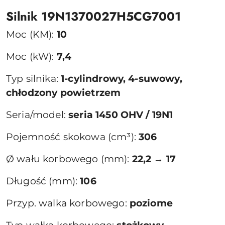
Silnik 19N1370027H5CG7001
Moc (KM):
10
Moc (kW):
7,4
Typ silnika:
1-cylindrowy, 4-suwowy,
chłodzony powietrzem
Seria/model:
seria 1450 OHV / 19N1
Pojemność skokowa (cm³):
306
Ø wału korbowego (mm):
22,2 → 17
Długość (mm):
106
Przyp. walka korbowego:
poziome