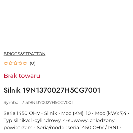
NAZWA
BRIGGS&STRATTON
PRODUCENTA:
(0)
Brak towaru
Silnik 19N1370027H5CG7001
Symbol:
71519N1370027H5CG7001
Seria 1450 OHV • Silnik • Moc (KM): 10 • Moc (kW): 7,4 •
Typ silnika: 1-cylindrowy, 4-suwowy, chłodzony
powietrzem • Seria/model: seria 1450 OHV / 19N1 •