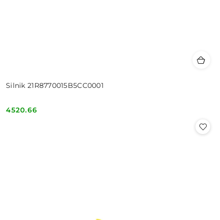
Silnik 21R8770015B5CC0001
4520.66
Cena: