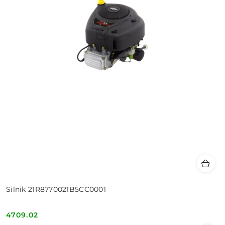
Silnik 21R8770021B5CC0001
4709.02
Cena: