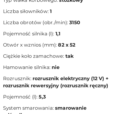
Typ wałka korbowego:
stożkowy
Liczba siłowników:
1
Liczba obrotów (obr./min):
3150
Pojemność silnika (l):
1,1
Otwór x wznios (mm):
82 x 52
Ciężkie koło zamachowe:
tak
Hamowanie silnika:
nie
Rozrusznik:
rozrusznik elektryczny (12 V) +
rozrusznik rewersyjny (rozrusznik ręczny)
Pojemność (l):
5,3
System smarowania:
smarowanie