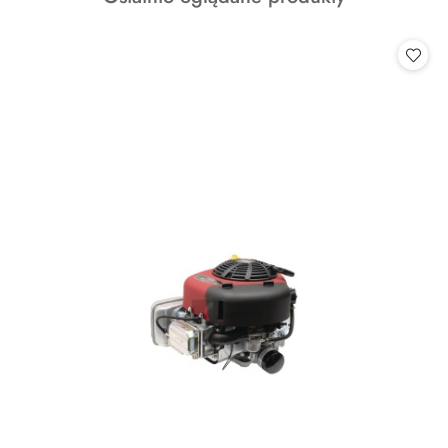
o
statusie: