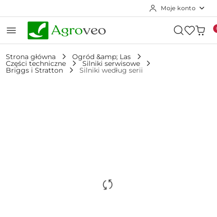
Moje konto
Przejdź do treści głównej
Przejdź do wyszukiwarki
Przejdź do moje konto
Przejdź do menu głównego
Przejdź do opisu produktu
Przejdź do stopki
Strona główna
Ogród &amp; Las
Części techniczne
Silniki serwisowe
Briggs i Stratton
Silniki według serii