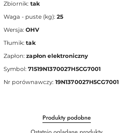
Zbiornik:
tak
Waga - puste (kg):
25
Wersja:
OHV
Tłumik:
tak
Zapłon:
zapłon elektroniczny
Symbol:
71519N1370027H5CG7001
Nr porównawczy:
19N1370027H5CG7001
Produkty
Produkty podobne
Pomiń karuzelę produktów
o
Produkty
Ostatnio oglądane produkty
statusie: