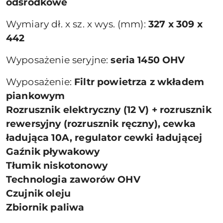
odśrodkowe
Wymiary dł. x sz. x wys. (mm):
327 x 309 x
442
Wyposażenie seryjne:
seria 1450 OHV
Wyposażenie:
Filtr powietrza z wkładem
piankowym
Rozrusznik elektryczny (12 V) + rozrusznik
rewersyjny (rozrusznik ręczny), cewka
ładująca 10A, regulator cewki ładującej
Gaźnik pływakowy
Tłumik niskotonowy
Technologia zaworów OHV
Czujnik oleju
Zbiornik paliwa