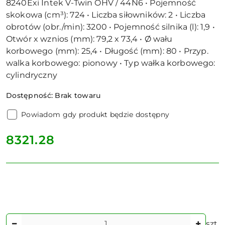
8240Exi Intek V-Twin OHV / 44N6 • Pojemność
skokowa (cm³): 724 • Liczba siłowników: 2 • Liczba
obrotów (obr./min): 3200 • Pojemność silnika (l): 1,9 •
Otwór x wznios (mm): 79,2 x 73,4 • Ø wału
korbowego (mm): 25,4 • Długość (mm): 80 • Przyp.
walka korbowego: pionowy • Typ wałka korbowego:
cylindryczny
Dostępność:
Brak towaru
Powiadom gdy produkt będzie dostępny
cena:
8321.28
Ilość
szt.