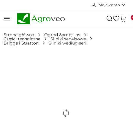
Moje konto
Przejdź do treści głównej
Przejdź do wyszukiwarki
Przejdź do moje konto
Przejdź do menu głównego
Przejdź do opisu produktu
Przejdź do stopki
Strona główna
Ogród &amp; Las
Części techniczne
Silniki serwisowe
Briggs i Stratton
Silniki według serii