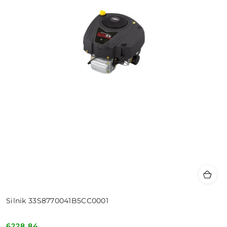
Silnik 33S8770041B5CC0001
6228.84