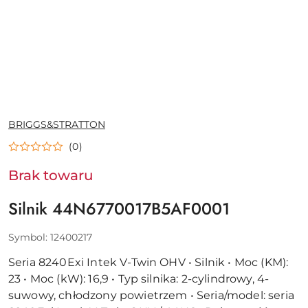
NAZWA
BRIGGS&STRATTON
PRODUCENTA:
(0)
Brak towaru
Silnik 44N6770017B5AF0001
Symbol:
12400217
Seria 8240Exi Intek V-Twin OHV • Silnik • Moc (KM):
23 • Moc (kW): 16,9 • Typ silnika: 2-cylindrowy, 4-
suwowy, chłodzony powietrzem • Seria/model: seria