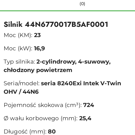
(0)
Silnik 44N6770017B5AF0001
Moc (KM):
23
Moc (kW):
16,9
Typ silnika:
2-cylindrowy, 4-suwowy,
chłodzony powietrzem
Seria/model:
seria 8240Exi Intek V-Twin
OHV / 44N6
Pojemność skokowa (cm³):
724
Ø wału korbowego (mm):
25,4
Długość (mm):
80