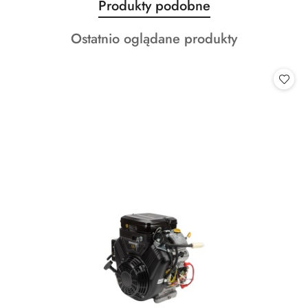
Produkty
Produkty podobne
Pomiń karuzelę produktów
o
Produkty
Ostatnio oglądane produkty
statusie:
o
statusie: