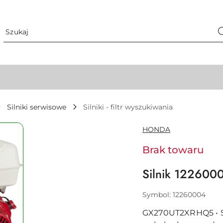
Silniki serwisowe
Silniki - filtr wyszukiwania
NAZWA
HONDA
PRODUCENTA:
Brak towaru
Silnik 122600
Symbol:
12260004
GX270UT2XRHQ5 • Si