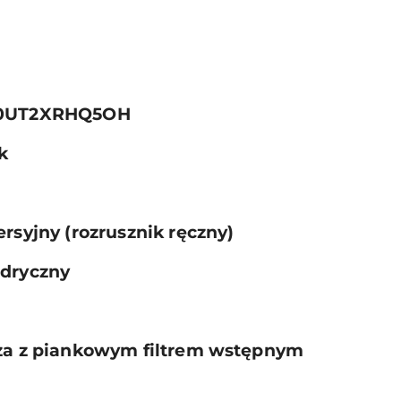
70UT2XRHQ5OH
k
rsyjny (rozrusznik ręczny)
ndryczny
rza z piankowym filtrem wstępnym