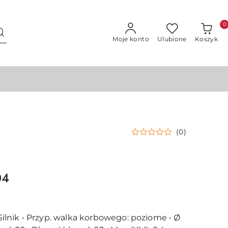
0
Moje konto
Ulubione
Koszyk
(0)
04
lnik • Przyp. walka korbowego: poziome • Ø