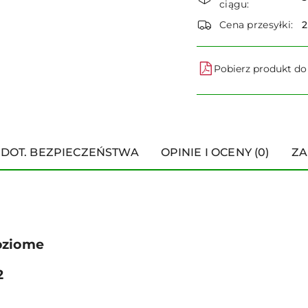
i
ciągu:
dostawa
Cena przesyłki:
Pobierz produkt d
 DOT. BEZPIECZEŃSTWA
OPINIE I OCENY (0)
ZA
oziome
2