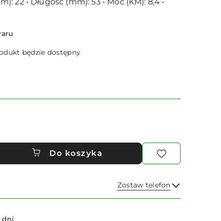
: 22 • Długość (mm): 53 • Moc (KM): 8,4 •
waru
dukt będzie dostępny
Do koszyka
Zostaw telefon
Wyślij
 dni