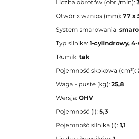
Liczba obrotów (obr./min):
Otwór x wznios (mm):
77 x 
System smarowania:
smaro
Typ silnika:
1-cylindrowy, 
Tłumik:
tak
Pojemność skokowa (cm³):
Waga - puste (kg):
25,8
Wersja:
OHV
Pojemność (l):
5,3
Pojemność silnika (l):
1,1
Liczba siłowników:
1