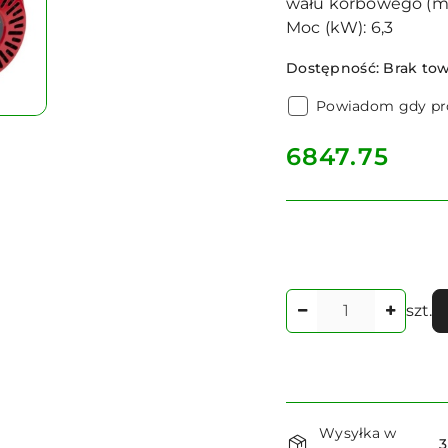
wału korbowego (mm)
Moc (kW): 6,3
Dostępność:
Brak to
Powiadom gdy pro
cena:
6847.75
Ilość
szt.
Dostępność
Wysyłka w
3