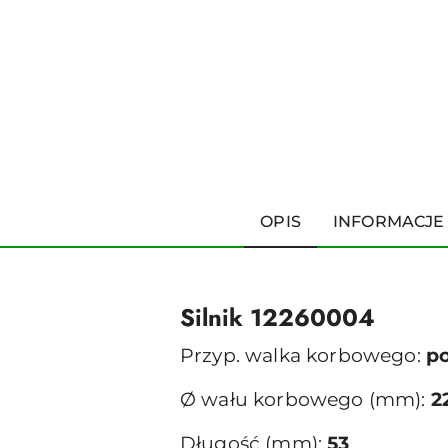
OPIS
INFORMACJE
Silnik 12260004
Przyp. walka korbowego:
p
Ø wału korbowego (mm):
2
Długość (mm):
53