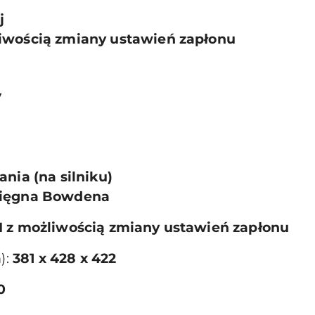
j
liwością zmiany ustawień zapłonu
V
ania (na silniku)
cięgna Bowdena
I z możliwością zmiany ustawień zapłonu
):
381 x 428 x 422
0