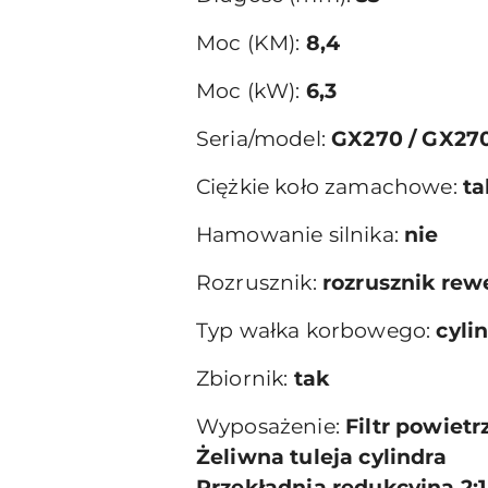
Moc (KM):
8,4
Moc (kW):
6,3
Seria/model:
GX270 / GX2
Ciężkie koło zamachowe:
ta
Hamowanie silnika:
nie
Rozrusznik:
rozrusznik rewe
Typ wałka korbowego:
cyli
Zbiornik:
tak
Wyposażenie:
Filtr powiet
Żeliwna tuleja cylindra
Przekładnia redukcyjna 2:1