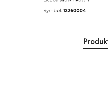
Symbol:
12260004
Produk
Produk
Pomiń karuzelę produktów
o
statusie