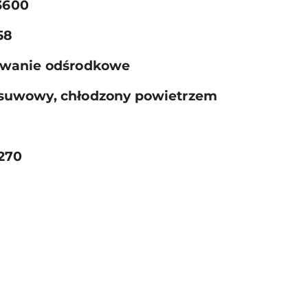
3600
58
wanie odśrodkowe
4-suwowy, chłodzony powietrzem
270