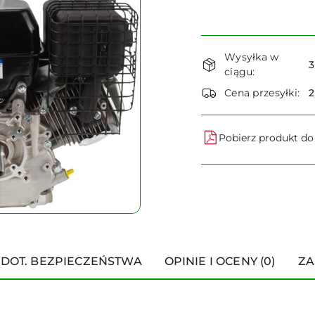
Dostępność
Wysyłka w
i
3
ciągu:
dostawa
Cena przesyłki:
Pobierz produkt d
 DOT. BEZPIECZEŃSTWA
OPINIE I OCENY (0)
ZA