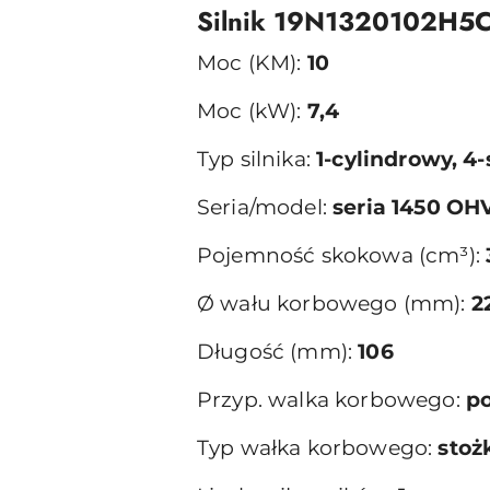
Silnik 19N1320102H5
Moc (KM):
10
Moc (kW):
7,4
Typ silnika:
1-cylindrowy, 
Seria/model:
seria 1450 OHV
Pojemność skokowa (cm³):
Ø wału korbowego (mm):
2
Długość (mm):
106
Przyp. walka korbowego:
p
Typ wałka korbowego:
stoż