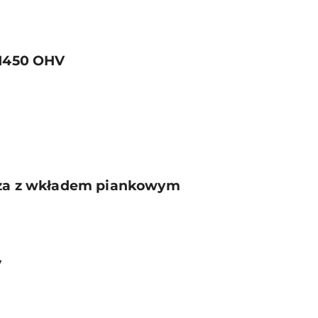
 1450 OHV
trza z wkładem piankowym
V