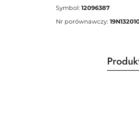
Symbol:
12096387
Nr porównawczy:
19N13201
Produk
Produk
Pomiń karuzelę produktów
o
statusie