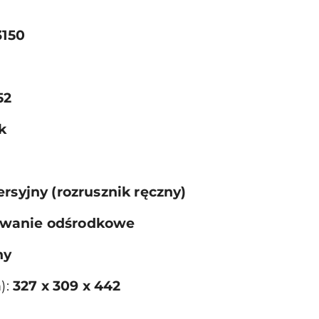
3150
52
k
rsyjny (rozrusznik ręczny)
wanie odśrodkowe
ny
):
327 x 309 x 442