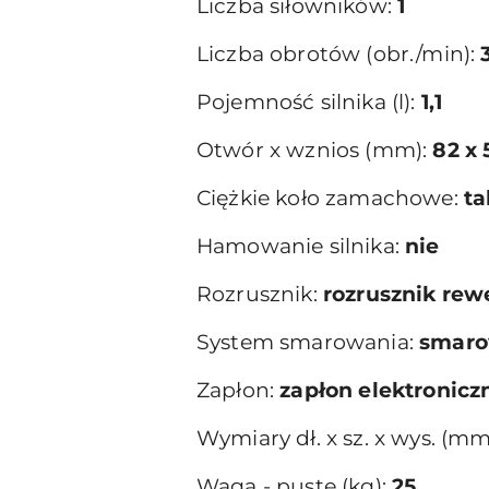
Liczba siłowników:
1
Liczba obrotów (obr./min):
Pojemność silnika (l):
1,1
Otwór x wznios (mm):
82 x 
Ciężkie koło zamachowe:
ta
Hamowanie silnika:
nie
Rozrusznik:
rozrusznik rewe
System smarowania:
smaro
Zapłon:
zapłon elektronicz
Wymiary dł. x sz. x wys. (mm
Waga - puste (kg):
25