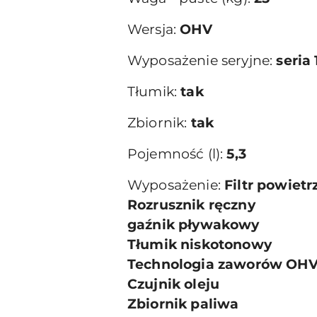
Wersja:
OHV
Wyposażenie seryjne:
seria
Tłumik:
tak
Zbiornik:
tak
Pojemność (l):
5,3
Wyposażenie:
Filtr powie
Rozrusznik ręczny
gaźnik pływakowy
Tłumik niskotonowy
Technologia zaworów OH
Czujnik oleju
Zbiornik paliwa