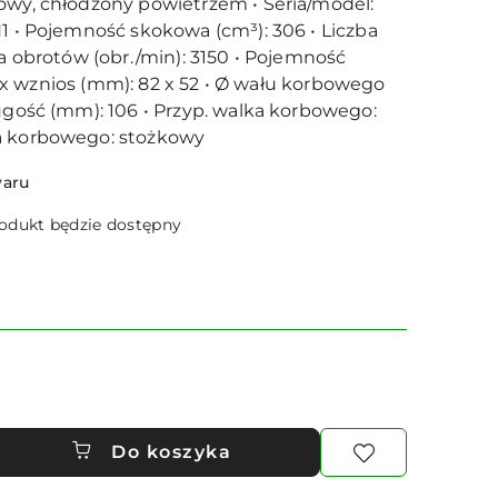
owy, chłodzony powietrzem • Seria/model:
N1 • Pojemność skokowa (cm³): 306 • Liczba
ba obrotów (obr./min): 3150 • Pojemność
wór x wznios (mm): 82 x 52 • Ø wału korbowego
ługość (mm): 106 • Przyp. walka korbowego:
a korbowego: stożkowy
waru
dukt będzie dostępny
Do koszyka