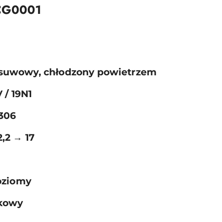
CG0001
4-suwowy, chłodzony powietrzem
 / 19N1
306
2,2 → 17
oziomy
kowy