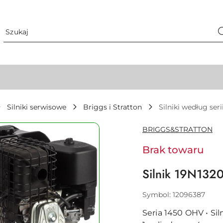
Silniki serwisowe
Briggs i Stratton
Silniki według seri
NAZWA
BRIGGS&STRATTON
PRODUCENTA:
Brak towaru
Silnik 19N13
Symbol:
12096387
Seria 1450 OHV • Siln