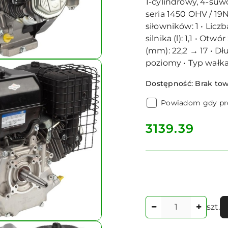
1-cylindrowy, 4-suw
seria 1450 OHV / 19
siłowników: 1 • Licz
silnika (l): 1,1 • Ot
(mm): 22,2 → 17 • D
poziomy • Typ wałk
Dostępność:
Brak to
Powiadom gdy pro
cena:
3139.39
Ilość
szt.