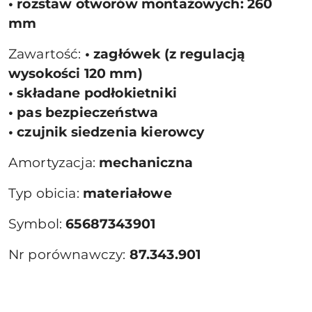
• rozstaw otworów montażowych: 260
mm
Zawartość:
• zagłówek (z regulacją
wysokości 120 mm)
• składane podłokietniki
• pas bezpieczeństwa
• czujnik siedzenia kierowcy
Amortyzacja:
mechaniczna
Typ obicia:
materiałowe
Symbol:
65687343901
Nr porównawczy:
87.343.901