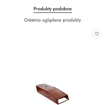
Produkty
Produkty podobne
Pomiń karuzelę produktów
o
Produkty
Ostatnio oglądane produkty
statusie:
o
statusie: