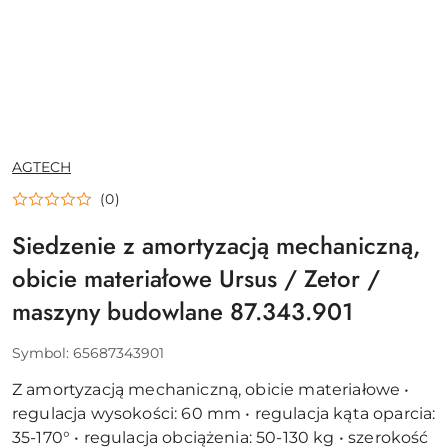
NAZWA
AGTECH
PRODUCENTA:
(0)
Siedzenie z amortyzacją mechaniczną,
obicie materiałowe Ursus / Zetor /
maszyny budowlane 87.343.901
Symbol:
65687343901
Z amortyzacją mechaniczną, obicie materiałowe •
regulacja wysokości: 60 mm • regulacja kąta oparcia:
35-170° • regulacja obciążenia: 50-130 kg • szerokość