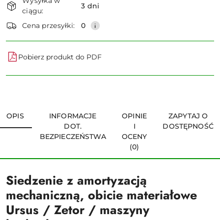
Wysyłka w
i
3 dni
ciągu:
dostawa
Wyślij
Cena przesyłki:
0
Pobierz produkt do PDF
OPIS
INFORMACJE
OPINIE
ZAPYTAJ O
DOT.
I
DOSTĘPNOŚĆ
BEZPIECZEŃSTWA
OCENY
(0)
Siedzenie z amortyzacją
mechaniczną, obicie materiałowe
Ursus / Zetor / maszyny