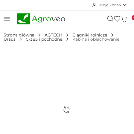
Moje konto
Przejdź do treści głównej
Przejdź do wyszukiwarki
Przejdź do moje konto
Przejdź do menu głównego
Przejdź do opisu produktu
Przejdź do stopki
Strona główna
AGTECH
Ciągniki rolnicze
Ursus
C-385 i pochodne
Kabina i oblachowanie